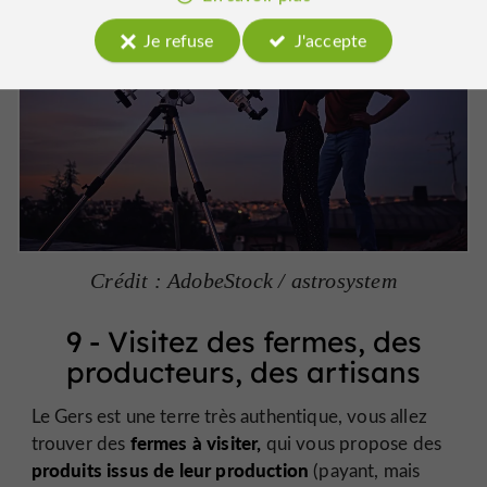
Je refuse
J'accepte
Crédit : AdobeStock / astrosystem
9 - Visitez des fermes, des
producteurs, des artisans
Le Gers est une terre très authentique, vous allez
fermes à visiter,
trouver des
qui vous propose des
produits issus de leur production
(payant, mais