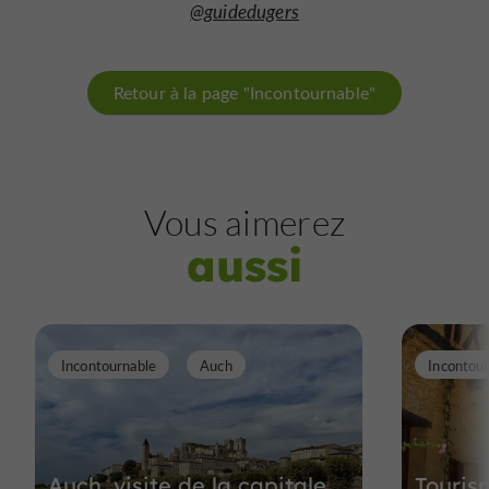
@guidedugers
Retour à la page "Incontournable"
Vous aimerez
aussi
Incontournable
Auch
Incontou
Auch, visite de la capitale
Touris