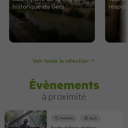
historique du Gers
respon
Voir toute la sélection
Évènements
à proximité
Festivals
Auch