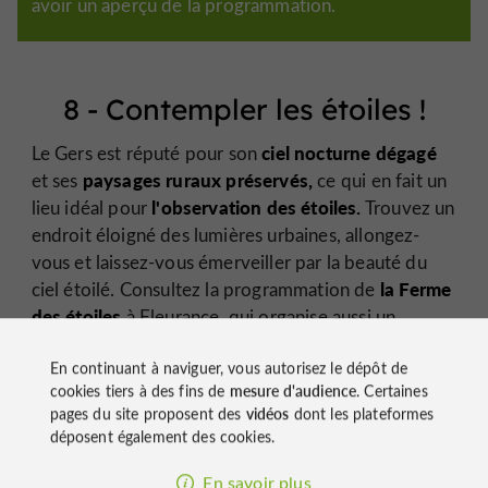
avoir un aperçu de la programmation.
8 - Contempler les étoiles !
ciel nocturne dégagé
Le Gers est réputé pour son
paysages ruraux préservés,
et ses
ce qui en fait un
l'observation des étoiles.
lieu idéal pour
Trouvez un
endroit éloigné des lumières urbaines, allongez-
vous et laissez-vous émerveiller par la beauté du
la Ferme
ciel étoilé. Consultez la programmation de
des étoiles
à Fleurance, qui organise aussi un
Festival d’Astronomie (l’accès du festival est payant
En continuant à naviguer, vous autorisez le dépôt de
mais vraiment économique).
cookies tiers à des fins de
mesure d'audience
. Certaines
pages du site proposent des
vidéos
dont les plateformes
déposent également des cookies.
En savoir plus