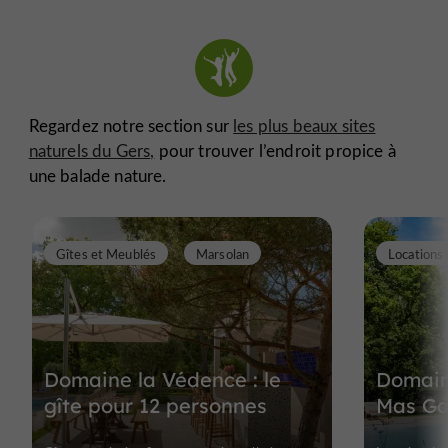
Regardez notre section sur
les plus beaux sites
naturels du Gers,
pour trouver l’endroit propice à
une balade nature.
Gîtes et Meublés
Marsolan
Domaine la Védence : le
Domain
gîte pour 12 personnes
Mas Ga