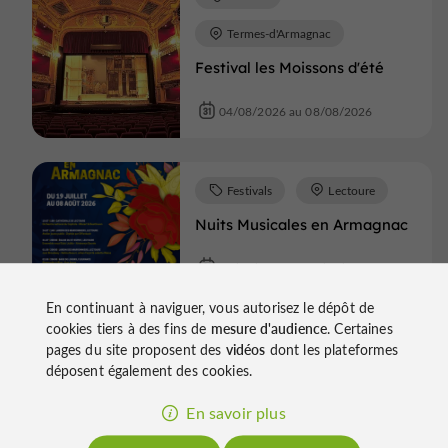
Termes-d'Armagnac
Festival les Moissons d'été
04/08/2026 au 08/08/2026
Festivals
Lectoure
Nuits Musicales en Armagnac
19/07/2026 au 08/08/2026
En continuant à naviguer, vous autorisez le dépôt de
cookies tiers à des fins de
mesure d'audience
. Certaines
Spectacles
Pompiac
pages du site proposent des
vidéos
dont les plateformes
Dîner-Spectacle Équestre &
déposent également des cookies.
Arts du Feu – Moulin des Arts
En savoir plus
24/07/2026 au 22/08/2026