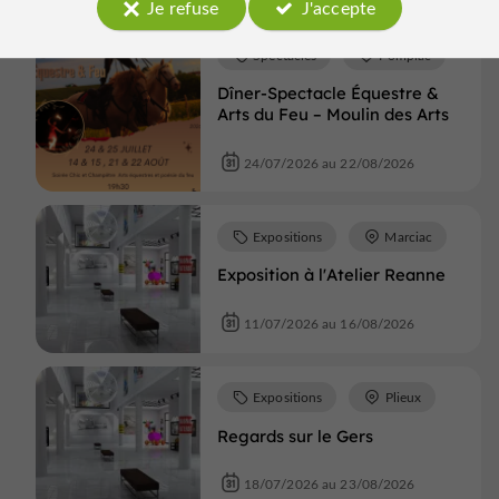
Je refuse
J'accepte
Spectacles
Pompiac
Dîner-Spectacle Équestre &
Arts du Feu – Moulin des Arts
24/07/2026 au 22/08/2026
Expositions
Marciac
Exposition à l'Atelier Reanne
11/07/2026 au 16/08/2026
Expositions
Plieux
Regards sur le Gers
18/07/2026 au 23/08/2026