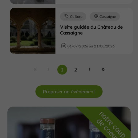
Culture
Cassaigne
Visite guidée du Château de
Cassaigne
01/07/2026 au 21/08/2026
1
2
Proposer un évènement
n
o
t
e
c
o
u
p
e
c
o
e
u
r
d
r