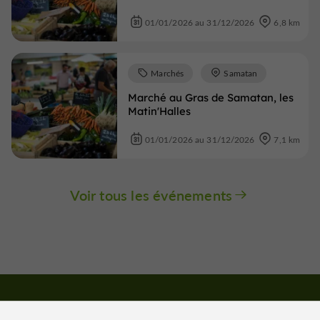
01/01/2026 au 31/12/2026
6,8 km
Marchés
Samatan
Marché au Gras de Samatan, les
Matin'Halles
01/01/2026 au 31/12/2026
7,1 km
Voir tous les événements