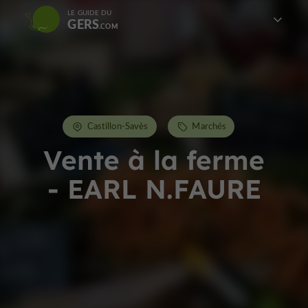
LE GUIDE DU
GERS
Castillon-Savès
Marchés
Vente à la ferme
- EARL N.FAURE