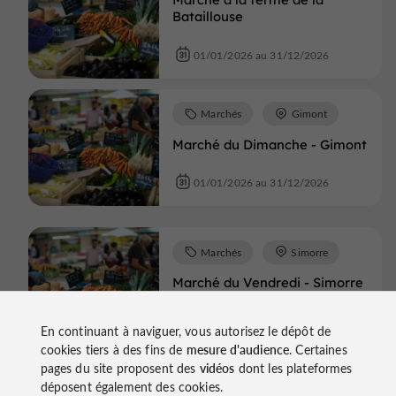
Bataillouse
01/01/2026 au 31/12/2026
Marchés
Gimont
Marché du Dimanche - Gimont
01/01/2026 au 31/12/2026
Marchés
Simorre
Marché du Vendredi - Simorre
01/01/2026 au 31/12/2026
En continuant à naviguer, vous autorisez le dépôt de
cookies tiers à des fins de
mesure d'audience
. Certaines
pages du site proposent des
vidéos
dont les plateformes
Marchés
Lombez
déposent également des cookies.