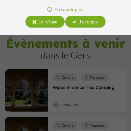
Afficher plus
En savoir plus
Je refuse
J'accepte
Évènements à venir
dans le Gers
Culture
Plaisance
Repas et concert au Camping
07/08/2026
Culture
Toujouse