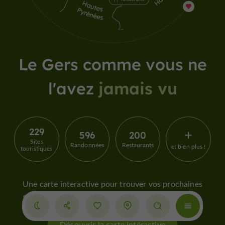
Le Gers comme vous ne
l'avez
jamais vu
229
596
200
Sites
Randonnées
Restaurants
et bien plus !
touristiques
Une carte interactive pour trouver vos prochaines
envies : balades, restaurants, sites remarquables…
Découvrir la carte intéractive