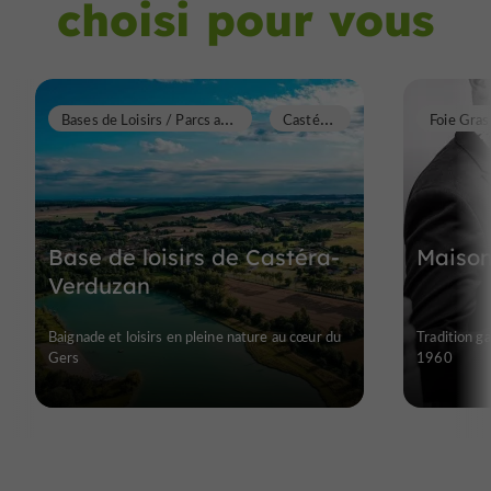
choisi pour vous
B
ases de Loisirs / Parcs aquatiques / Plans d'eau / Piscines
C
astéra-Verduzan
Foie Gras
Base de loisirs de Castéra-
Maison
Verduzan
Baignade et loisirs en pleine nature au cœur du
Tradition g
Gers
1960