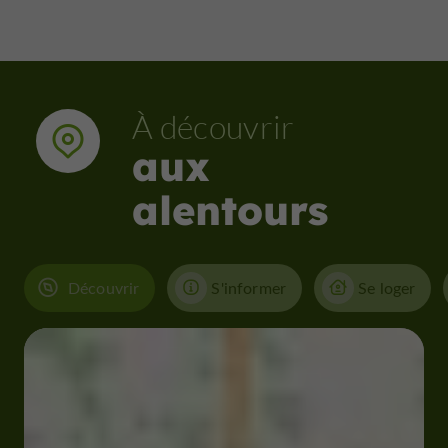
À découvrir
aux
alentours
Découvrir
S'informer
Se loger