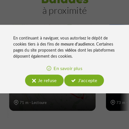
à proximité
En continuant à naviguer, vous autorisez le dépôt de
cookies tiers à des fins de
mesure d'audience
. Certaines
Vélo vtc
Vtt
Vélo / route
Marche à
pages du site proposent des
vidéos
dont les plateformes
Vélo à assistance électrique
Trail
déposent également des cookies.
VAE – CIRCUIT 4 – 32.8 KM
De Lo
En savoir plus
– LECTOURE – CASTET-
sur le
Je refuse
J'accepte
ARROUY – PLIEUX – L’ISLE
UNES
BOUZON
71 m - Lectoure
73 m -