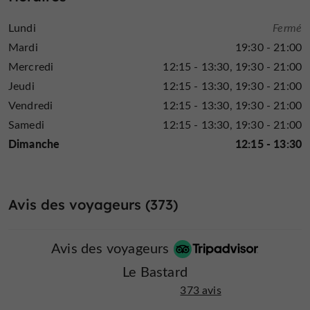
vins du sud-ouest
importante aux
, notamment aux
Gascogne
Saint-Mont
domaines de
, de
ou du
Lundi
Fermé
Frontonais
, mais également aux grandes appellations
Mardi
19:30 - 21:00
carte des vins
françaises. La
, construite avec rigueur,
Mercredi
12:15 - 13:30
19:30 - 21:00
propose un bel équilibre entre références classiques et
Jeudi
12:15 - 13:30
19:30 - 21:00
trouvailles confidentielles, pour accompagner chaque
Vendredi
12:15 - 13:30
19:30 - 21:00
plat avec justesse.
Samedi
12:15 - 13:30
19:30 - 21:00
collection d'armagnacs
La
, riche de nombreux
Dimanche
12:15 - 13:30
millésimes, permet de prolonger la dégustation autour
d'un digestif local d'exception. Ce patrimoine liquide,
soigneusement conservé, ajoute une touche
d'authenticité à la fin du repas et séduit les connaisseurs
Avis des voyageurs (373)
comme les curieux.
Avis des voyageurs
Le Bastard
373 avis