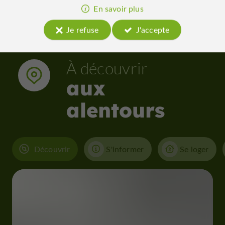
En savoir plus
Je refuse
J'accepte
À découvrir
aux
alentours
Découvrir
S'informer
Se loger