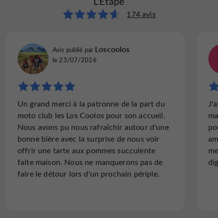
L'Étape
L'Étape
de 18 h)
62 avis
174 avis
Service du soir et week-ends sur réservation
De novembre à fin février
:
du lundi au vendredi à midi
Dimanche midi
Ouvert
Eliane A
Loscoolos
Avis publié par
Avis publié par
sur réservation uniquement
le 19/12/2025
le 23/07/2026
la Ronde des Crèches
Pendant
(du 3 décembre au 8
janvier), les chambres d’hôtes et le restaurant
"Grosse deception au vu des commentaires"
ouverts sur réservation
sont
.
Un grand merci à la patronne de la part du
J'
N'allez surtout pas à l'ETAPE pendant la
moto club les Los Coolos pour son accueil.
ma
ronde des crêches. Le prix du menu passe à
Fermeture annuelle
:
Nous avons pu nous rafraîchir autour d'une
po
25euros pour un repas equivalent au menu
Une semaine en février
bonne bière avec la surprise de nous voir
am
ouvrier de la semaine; on ne vous donne pas
Une semaine en novembre
offrir une tarte aux pommes succulente
me
le choix et on passe...
faite maison. Nous ne manquerons pas de
di
faire le détour lors d'un prochain périple.
Lire l'avis complet