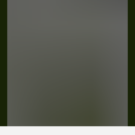
Fermé
Ouvre Vendredi à 12:00
6 route de Lectoure 32340 Miradoux
Visiter le site Internet