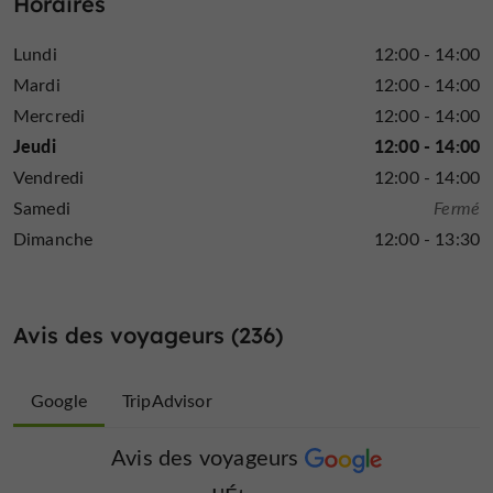
Horaires
traditionnelle
La cuisine est
, élaborée à partir
produits frais et de saison
de
.
Lundi
12:00 - 14:00
plats à emporter faits maison
Des
sont également
Mardi
12:00 - 14:00
proposés :
Mercredi
12:00 - 14:00
Paëlla, couscous, cassoulet, hamburgers maison,
Jeudi
12:00 - 14:00
lasagnes…
Vendredi
12:00 - 14:00
Samedi
Fermé
Bar convivial
Dimanche
12:00 - 13:30
Une halte parfaite pour un moment de détente autour
d’un verre !
Avis des voyageurs (236)
Horaires d’ouverture
Google
TripAdvisor
De mars à fin octobre
:
6 jours et demi par semaine
Ouvert
Avis des voyageurs
Avis des voyageurs
Fermé le samedi matin et midi (ouverture à partir