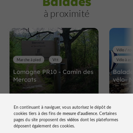
Balades
à proximité
Vélo / ro
Marche à pied
Vtt
Vélo à as
Lomagne PR10 - Camin des
Balade
Mercats
vélo- 
En continuant à naviguer, vous autorisez le dépôt de
11,8 km - Saint-Clar
12,4 km
cookies tiers à des fins de
mesure d'audience
. Certaines
pages du site proposent des
vidéos
dont les plateformes
déposent également des cookies.