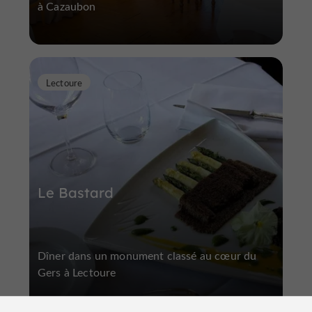
à Cazaubon
Lectoure
Le Bastard
Dîner dans un monument classé au cœur du
Gers à Lectoure