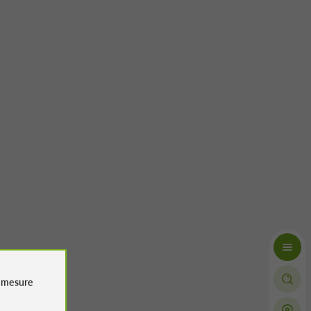
e
mesure