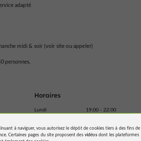
service adapté
anche midi & soir (voir site ou appeler)
40 personnes.
Horaires
Lundi
19:00 - 22:00
Mardi
12:00 - 14:00
19:00 - 22:00
inuant à naviguer, vous autorisez le dépôt de cookies tiers à des fins d
Mercredi
19:00 - 22:00
nce
. Certaines pages du site proposent des
vidéos
dont les plateformes
t également des cookies.