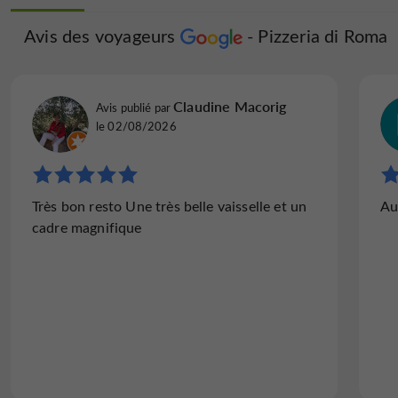
Avis des voyageurs
Avis des voyageurs
Pizzeria di Roma
Pizzeria 
Trail04575473493
Claudine Macorig
Avis publié par
Avis publié par
le 05/08/2026
le 02/08/2026
"Une "minizza" industrielle de Belin, en taille
Très bon resto Une très belle vaisselle et un
Au
pizza avec 3 bouts de jambon et 3 olives !..."
cadre magnifique
De passage entre le Festival de Jazz de
Marciac et la Charente, j'ai fait un tour de
rond-point pour me faire une pizza à 4h du
matin après avoir été alléché par l'indication
"pizza artisanale...
Lire l'avis complet