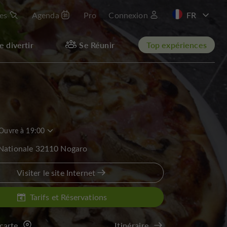
les
Agenda
Pro
Connexion
EN
e divertir
Se Réunir
Top expériences
Ouvre à 19:00
 Nationale 32110 Nogaro
Visiter le site Internet
Tarifs et Réservations
 carte
Itinéraire