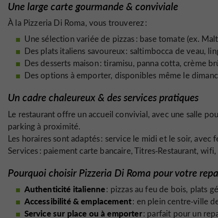
Une large carte gourmande & conviviale
À la Pizzeria Di Roma, vous trouverez :
Une sélection variée de pizzas : base tomate (ex. Mal
Des plats italiens savoureux : saltimbocca de veau, l
Des desserts maison : tiramisu, panna cotta, crème b
Des options à emporter, disponibles même le dimanche
Un cadre chaleureux & des services pratiques
Le restaurant offre un accueil convivial, avec une salle pou
parking à proximité.
Les horaires sont adaptés : service le midi et le soir, ave
Services : paiement carte bancaire, Titres‑Restaurant, wifi
Pourquoi choisir Pizzeria Di Roma pour votre rep
Authenticité italienne
: pizzas au feu de bois, plats
Accessibilité & emplacement
: en plein centre‑ville 
Service sur place ou à emporter
: parfait pour un rep