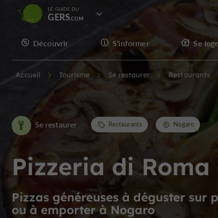
LE GUIDE DU
GERS
Découvrir
S'informer
Se log
Accueil
Tourisme
Se restaurer
Restaurants
Se restaurer
Restaurants
Nogaro
Pizzeria di Roma
Pizzas généreuses à déguster sur 
ou à emporter à Nogaro