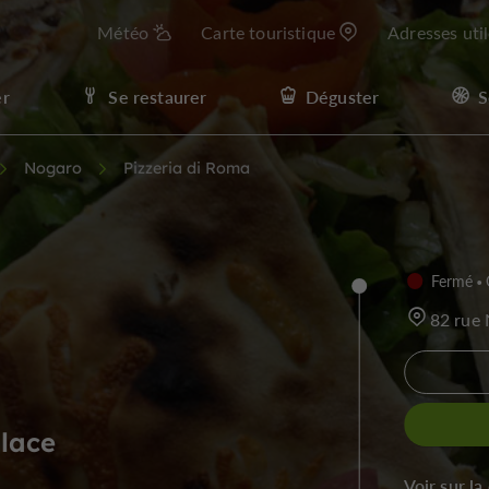
Météo
Carte touristique
Adresses uti
er
Se restaurer
Déguster
S
Nogaro
Pizzeria di Roma
Fermé
82 rue
place
Voir sur la