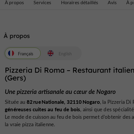
À propos
Services
Horaires détaillés
Avis
À p
À propos
Français
English
Pizzeria Di Roma – Restaurant italie
(Gers)
Une pizzeria artisanale au cœur de Nogaro
82 rue Nationale, 32110 Nogaro
Située au
, la Pizzeria D
généreuses cuites au feu de bois
, ainsi que des spécialit
Le mode de cuisson au feu de bois permet d’obtenir des 
la vraie pizza italienne.