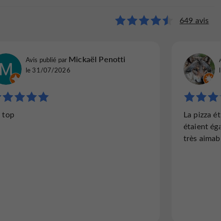
di Roma
649 avis
152 avis
cathy b
Mickaël Penotti
Avis publié par
Avis publi
Avis publié par
le 14/07/2026
Le Coudra
le 31/07/2026
"Incroyable..??"
"Une tab
 top
La pizza ét
Une etoile c'est trop ..je n'ai jamais vecu
Un accue
étaient ég
ça..c'est incroyable... Avec une amie ,on
efficace
très aimab
nous installe et on commande 2 apéritifs
café. Le
.nous souhaitons prendre l'apéro tout en
généreus
consultant la carte des...
Lire l'avis complet
Lire 