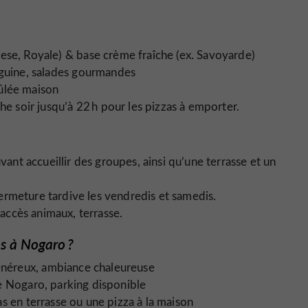
tese, Royale) & base crème fraîche (ex. Savoyarde)
inguine, salades gourmandes
rûlée maison
 soir jusqu’à 22 h pour les pizzas à emporter.
vant accueillir des groupes, ainsi qu’une terrasse et un
c fermeture tardive les vendredis et samedis.
, accès animaux, terrasse.
as à Nogaro ?
 généreux, ambiance chaleureuse
de Nogaro, parking disponible
as en terrasse ou une pizza à la maison