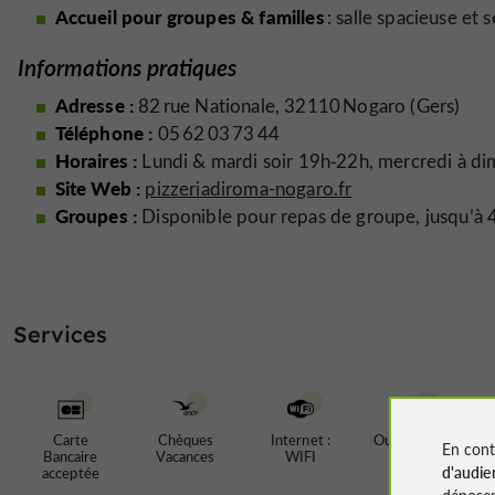
Accueil pour groupes & familles
: salle spacieuse et 
Informations pratiques
Adresse :
82 rue Nationale, 32110 Nogaro (Gers)
Téléphone :
05 62 03 73 44
Horaires :
Lundi & mardi soir 19h‑22h, mercredi à dim
Site Web :
pizzeriadiroma-nogaro.fr
Groupes :
Disponible pour repas de groupe, jusqu’à 
Services
Carte
Chèques
Internet :
Ouvert toute
En cont
Bancaire
Vacances
WIFI
l'année
d'audie
acceptée
déposen