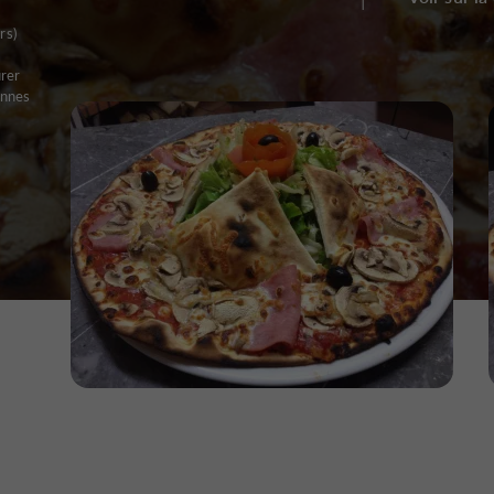
rs)
urer
ennes