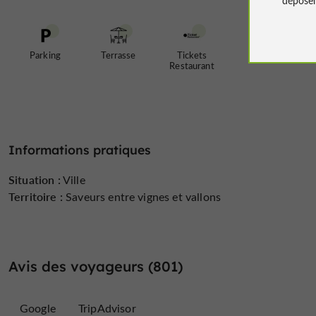
Parking
Terrasse
Tickets
Restaurant
Informations pratiques
Situation :
Ville
Territoire :
Saveurs entre vignes et vallons
Avis des voyageurs (801)
Google
TripAdvisor