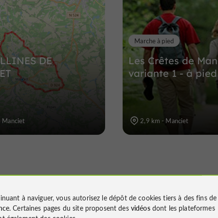
Marche à pied
LLINES DE
Les Crêtes de Manc
ET
variante 1 - à pied
- Manciet
2,9 km - Manciet
inuant à naviguer, vous autorisez le dépôt de cookies tiers à des fins d
nce
. Certaines pages du site proposent des
vidéos
dont les plateformes
t également des cookies.