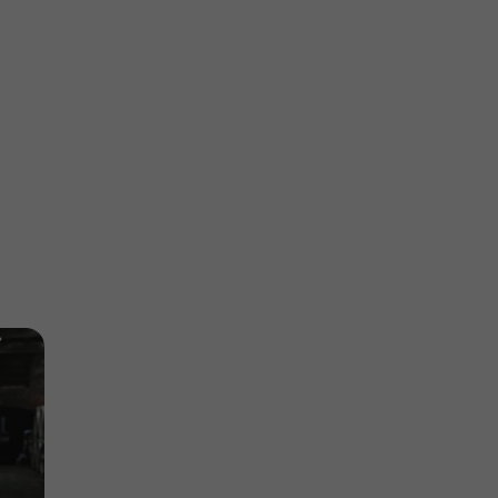
Arènes
Eauze
Arènes d'Eauze
eau
an
Arènes à Eauze
9,7 km