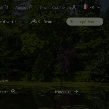
les
Agenda
Pro
Connexion
EN
e divertir
Se Réunir
Top expériences
Espas
 carte
Itinéraire