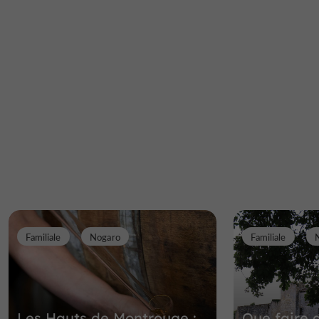
Familiale
Nogaro
Familiale
Les Hauts de Montrouge :
Que faire 