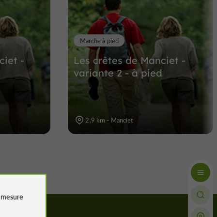
Marche à pied
iet -
Les crêtes de Manciet -
variante 2 - à pied
2,9 km - Manciet
e
mesure