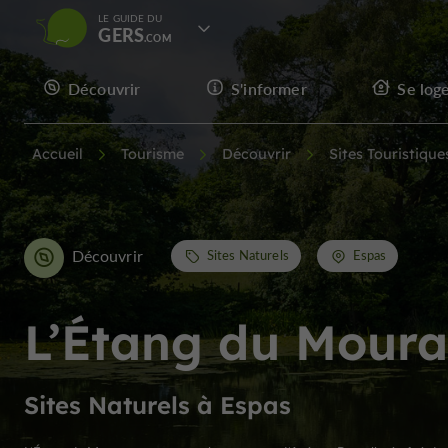
LE GUIDE DU
GERS
Découvrir
S'informer
Se log
Accueil
Tourisme
Découvrir
Sites Touristique
Découvrir
Sites Naturels
Espas
L’Étang du Moura
Sites Naturels à Espas