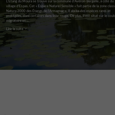
L’Étang du Moura se trouve sur la commune d’Avéron-Bergelle, à côté du
village d’Espas. Cet « Espace Naturel Sensible » fait partie de la zone clas
Natura 2000 des Étangs de l’Armagnac ». Il abrite des espèces rares et
protégées, dont certaines dans liste rouge. De plus, il est situé sur le coul
migratoire et ...
Lire la suite