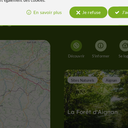
En savoir plus
Je refuse
J'
rs
Découvrir
S'informer
Se lo
Sites Naturels
Aignan
La Forêt d'Aignan