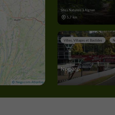
Sites Naturels à Aignan
5,7 km
Villes, Villages et Bastides
N
Nogaro
Villes, Villages et Bastides à Nogaro
7,9 km