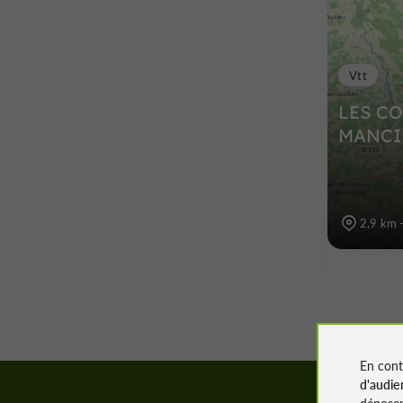
Vtt
LES CO
MANCI
2,9 km 
En cont
d'audie
déposen