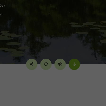
sée «
oir