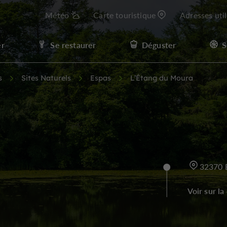
Météo
Carte touristique
Adresses uti
er
Se restaurer
Déguster
S
s
Sites Naturels
Espas
L’Étang du Moura
32370 
Voir sur la