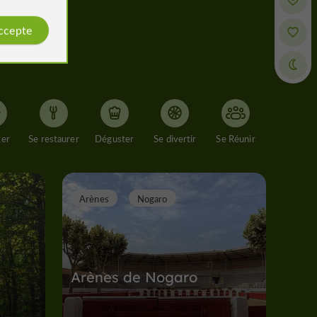
accepte
ger
Se restaurer
Déguster
Se divertir
Se Réunir
Arènes
Nogaro
Arènes de Nogaro