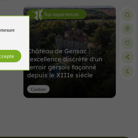
Top expériences
e
mesure
Château de Gensac :
accepte
l'excellence discrète d'un
terroir gersois façonné
depuis le XIIIe siècle
Condom