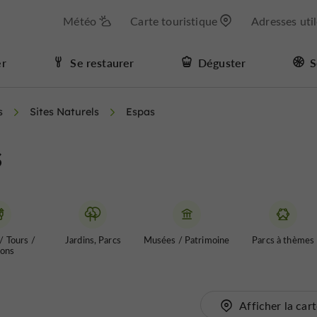
Météo
Carte touristique
Adresses uti
er
Se restaurer
Déguster
S
s
Sites Naturels
Espas
s
/ Tours /
Jardins, Parcs
Musées / Patrimoine
Parcs à thèmes
ons
Afficher la car