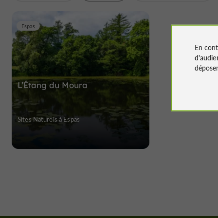
Espas
En cont
d'audie
déposen
L’Étang du Moura
Sites Naturels à Espas