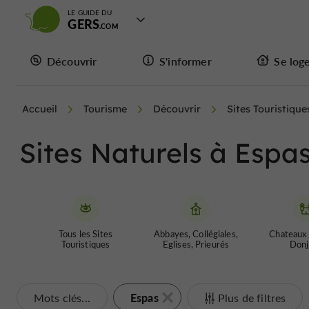
LE GUIDE DU
GERS
Découvrir
S'informer
Se log
Accueil
Tourisme
Découvrir
Sites Touristique
Sites Naturels à Espa
Tous les Sites
Abbayes, Collégiales,
Chateaux 
Touristiques
Eglises, Prieurés
Donj
Espas
Mots clés...
Plus de filtres