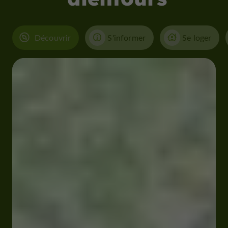
Découvrir
S'informer
Se loger