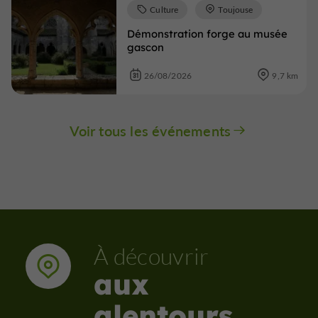
Culture
Toujouse
Démonstration forge au musée
gascon
26/08/2026
9,7 km
Voir tous les événements
À découvrir
aux
alentours