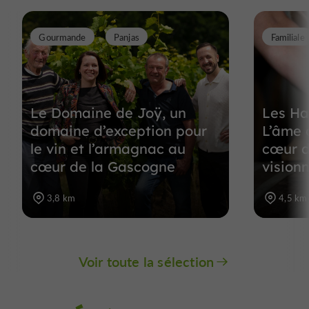
Gourmande
Panjas
Familiale
Le Domaine de Joÿ, un
Les Ha
domaine d’exception pour
L’âme 
le vin et l’armagnac au
cœur d
cœur de la Gascogne
vision
3,8 km
4,5 km
Voir toute la sélection