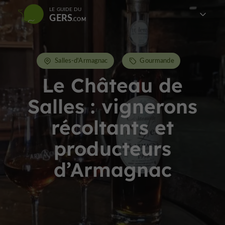
LE GUIDE DU
GERS
Salles-d'Armagnac
Gourmande
Le Château de
Salles : vignerons
récoltants et
producteurs
d’Armagnac