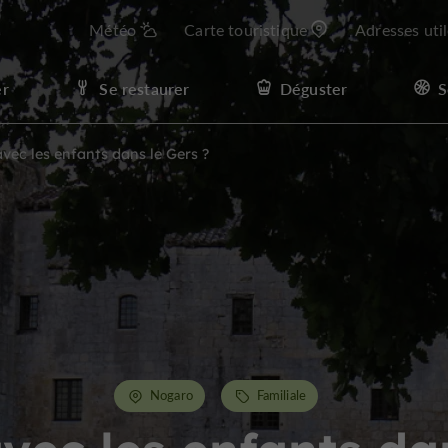
Météo
Carte touristique
Adresses uti
er
Se restaurer
Déguster
S
avec les enfants dans le Gers ?
Nogaro
Familiale