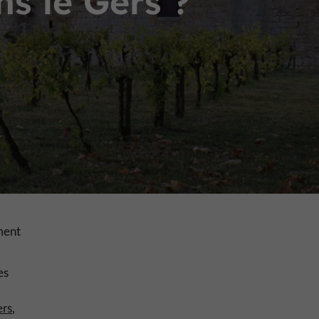
ns le Gers ?
ment
es
rs
,