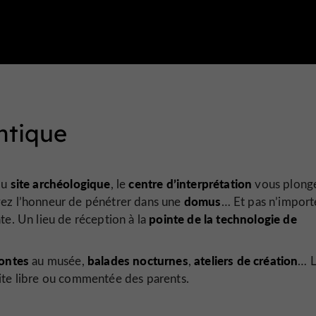
antique
site archéologique
centre d’interprétation
du
, le
vous plong
domus
avez l’honneur de pénétrer dans une
… Et pas n’import
pointe de la technologie de
te. Un lieu de réception à la
ontes
balades nocturnes
ateliers de création
au musée,
,
… 
site libre ou commentée des parents.