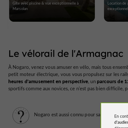
Gîte avec piscine & vue exceptionnelle à
Location de 
Marsolan
exceptionnel
Le vélorail de l'Armagnac
À Nogaro, venez vous amuser en vélo, mais tous ensemb
petit moteur électrique, vous vous propulsez sur les rai
heures d'amusement en perspective
parcours de 
, un
sportifs comme aux novices, ce n'est pas bien difficile, p
course land
Nogaro est aussi connu pour sa
En cont
d'audie
déposen