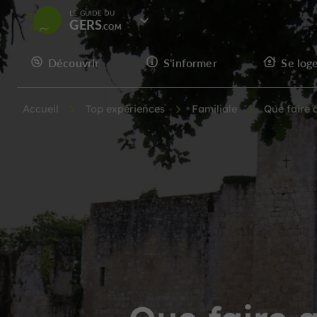
LE GUIDE DU
GERS
Découvrir
S'informer
Se log
Accueil
Top expériences
Familiale
Que faire 