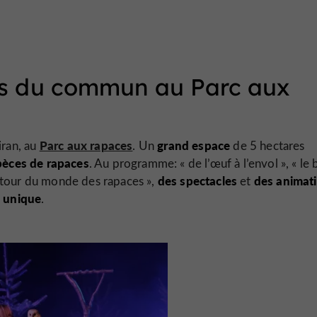
rs du commun au Parc aux
Parc aux rapaces
grand espace
ran, au
. Un
de 5 hectares
pèces de rapaces
. Au programme: « de l’œuf à l’envol », « le 
des spectacles
des animat
le tour du monde des rapaces »,
et
 unique
.