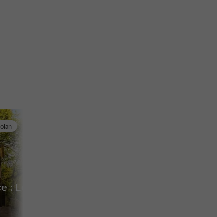
olan
e : La
e