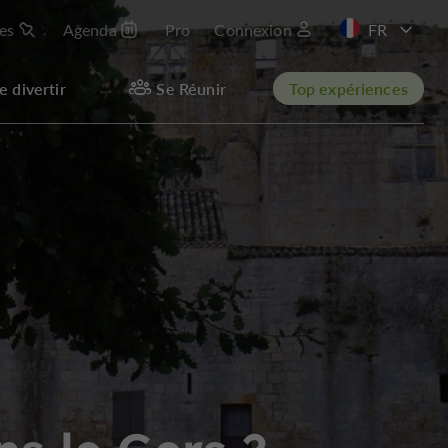
les
Agenda
Pro
Connexion
EN
e divertir
Se Réunir
Top expériences