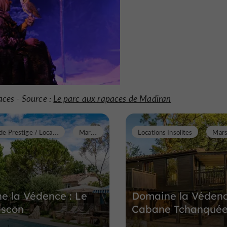
aces - Source :
Le parc aux rapaces de Madiran
L
ocations de Prestige / Locations de Charme
M
arsolan
Locations Insolites
Mars
e la Védence : Le
Domaine la Védenc
scon
Cabane Tchanqué