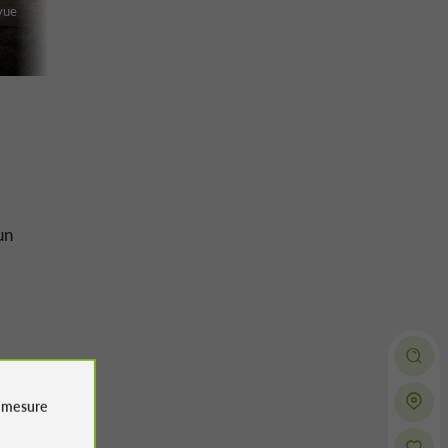
vue
un
e
mesure