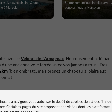
prestige avec piscine & vue
Séjour romantique insolite avec 
le à Marsolan
panoramique à Marsolan
Vélorail de l'Armagnac
le, avec le
. Heureusement aidé par 
ls d'une ancienne voie ferrée, avec vos jambes à tous ! Des
12km
(bien ombragé, mais prenez un chapeau !), plaira aux
romis !
aise
.
inuant à naviguer, vous autorisez le dépôt de cookies tiers à des fins d
nce
. Certaines pages du site proposent des
vidéos
dont les plateformes
t également des cookies.