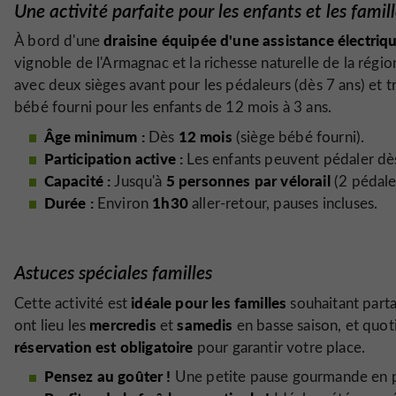
Une activité parfaite pour les enfants et les famil
draisine équipée d'une assistance électriq
À bord d'une
vignoble de l'Armagnac et la richesse naturelle de la régio
avec deux sièges avant pour les pédaleurs (dès 7 ans) et tr
bébé fourni pour les enfants de 12 mois à 3 ans.
Âge minimum :
12 mois
Dès
(siège bébé fourni).
Participation active :
Les enfants peuvent pédaler d
Capacité :
5 personnes par vélorail
Jusqu'à
(2 pédale
Durée :
1h30
Environ
aller-retour, pauses incluses.
Astuces spéciales familles
idéale pour les familles
Cette activité est
souhaitant part
mercredis
samedis
ont lieu les
et
en basse saison, et quo
réservation est obligatoire
pour garantir votre place.
Pensez au goûter !
Une petite pause gourmande en pl