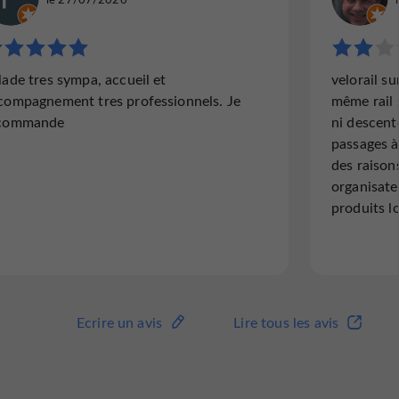
"En cyclo draisine"
"Hallowe
lade tres sympa, accueil et
velorail su
Belle découverte de la campagne gersoise
Nous avo
compagnement tres professionnels. Je
même rail 
grâce au vélo rail. Balade sans effort, et le
pour Hal
commande
ni descent
plus souvent à l'ombre.
original
passages à
pédaler 
des raison
parcours
organisate
produits l
Lire l'avis complet
Lire 
Ecrire un avis
Lire tous les avis
Ecrire un avis
Lire tous les avis