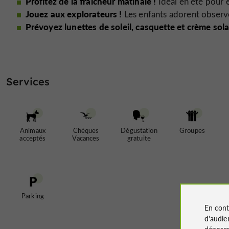
Profitez de la fraîcheur matinale !
Idéal en été pour é
Jouez aux explorateurs !
Les enfants adorent observer
Prévoyez lunettes de soleil, casquette et crème sola
Services
Animaux
Chèques
Dégustation
Groupes
acceptés
Vacances
gratuite
Parking
En cont
d'audie
déposen