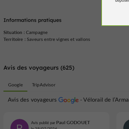
Informations pratiques
Situation :
Campagne
Territoire :
Saveurs entre vignes et vallons
Avis des voyageurs (625)
Google
TripAdvisor
Avis des voyageurs
Avis des voyageurs
Vélorail de l’Arm
Vélorail 
Floriane L
Paul GODOUET
Avis publié par
Avis publié par
le 03/08/2026
le 29/07/2026