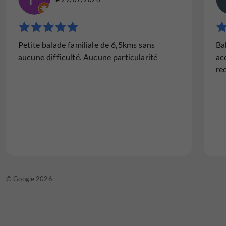
"Equipe au top !!"
Petite balade familiale de 6,5kms sans
Ba
Super matinée en famille expérience au top
aucune difficulté. Aucune particularité
ac
!! Pour tous les âges et même nos amis les
re
chiens peut être la partie !!!
Lire l'avis complet
© TripAdvisor 2026
© Google 2026