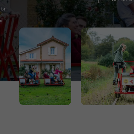
s Le
de
ue