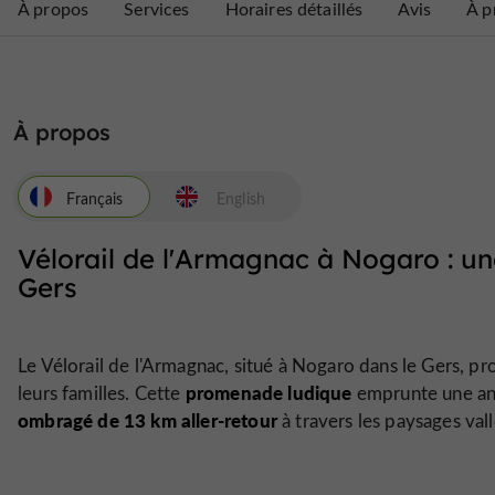
À propos
Services
Horaires détaillés
Avis
À p
À propos
Français
English
Vélorail de l'Armagnac à Nogaro : une
Gers
Le Vélorail de l'Armagnac, situé à Nogaro dans le Gers, p
promenade ludique
leurs familles. Cette
emprunte une anc
ombragé de 13 km aller-retour
à travers les paysages val