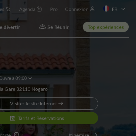
les
Agenda
Pro
Connexion
EN
e divertir
Se Réunir
Top expériences
Ouvre à 09:00
 la Gare 32110 Nogaro
Visiter le site Internet
Tarifs et Réservations
 carte
Itinéraire