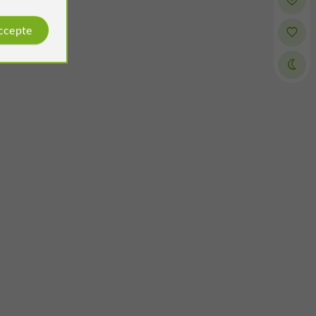
accepte
justine d
Serge C
é par
Avis publié par
/2025
le 27/07/2026