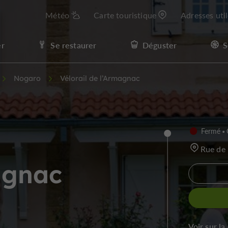
Météo
Carte touristique
Adresses uti
er
Se restaurer
Déguster
S
Nogaro
Vélorail de l’Armagnac
Fermé
Rue de
agnac
Voir sur la