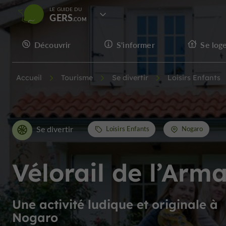
LE GUIDE DU
GERS
Découvrir
S'informer
Se log
Accueil
Tourisme
Se divertir
Loisirs Enfants
Se divertir
Loisirs Enfants
Nogaro
Vélorail de l’Arm
Une activité ludique et originale à
Nogaro