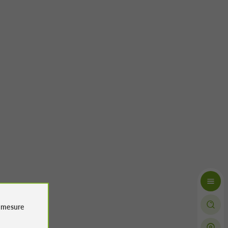
e
mesure