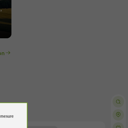
,
on
e
mesure