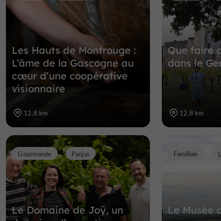
Les Hauts de Montrouge :
Que faire 
L’âme de la Gascogne au
dans le Ge
cœur d’une coopérative
visionnaire
12,8 km
12,8 km
Gourmande
Panjas
Familiale
Le Domaine de Joÿ, un
Le Musée 