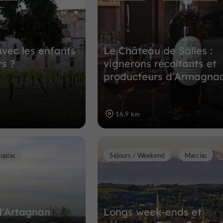
avec les enfants
Le Château de Salles :
rs ?
vignerons récoltants et
producteurs d’Armagna
16,9 km
Lupiac
Séjours / Weekend
Marciac
d'Artagnan
Longs week-ends et