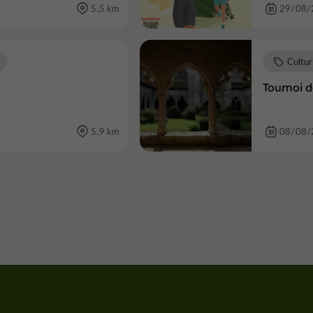
5,5 km
29/08/
Cultu
Tournoi d
5,9 km
08/08/