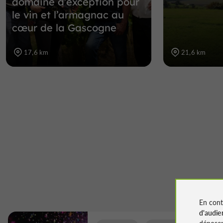
domaine d’exception pour
le vin et l’armagnac au
cœur de la Gascogne
17,6 km
21,6 km
En cont
d'audie
déposen