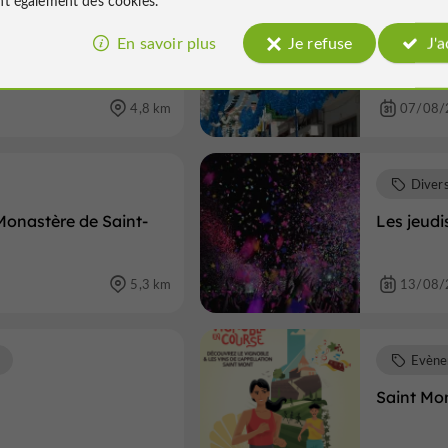
Fêtes 
En savoir plus
Je refuse
J'
on
Fête loca
4,8 km
07/08/
Diver
Monastère de Saint-
Les jeudis
5,3 km
13/08/
Evène
Saint Mo