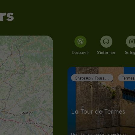
rs
Découvrir
S'informer
Se lo
C
hateaux / Tours / Donjons
La Tour de Termes
Une des plus beaux exemples de