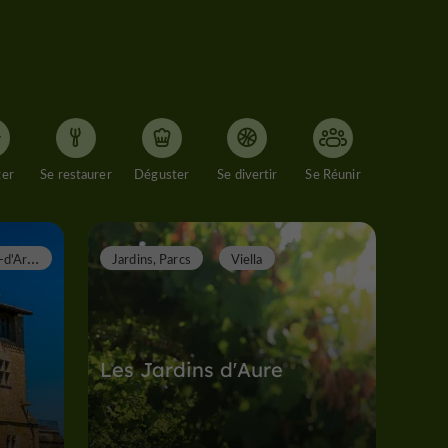
ger
Se restaurer
Déguster
Se divertir
Se Réunir
T
ermes-d'Armagnac
Jardins, Parcs
Viella
Les Jardins d'Aure