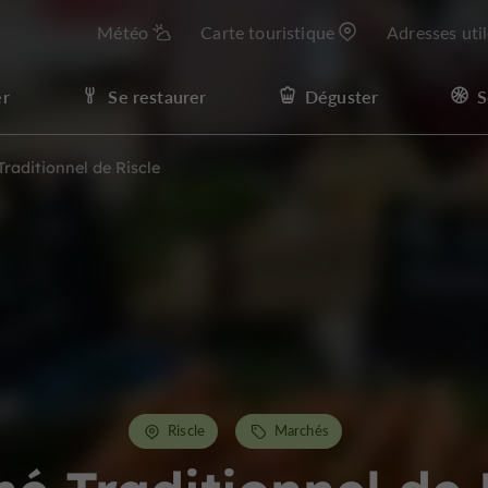
Météo
Carte touristique
Adresses uti
er
Se restaurer
Déguster
S
raditionnel de Riscle
Riscle
Marchés