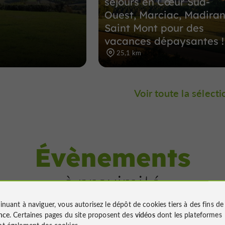
séjours en Cœur Sud-
Ouest, Marciac, Madiran
Saint Mont pour des
vacances dépaysantes !
25,1 km
Voir toute la sélecti
Évènements
à proximité
inuant à naviguer, vous autorisez le dépôt de cookies tiers à des fins d
nce
. Certaines pages du site proposent des
vidéos
dont les plateformes
t également des cookies.