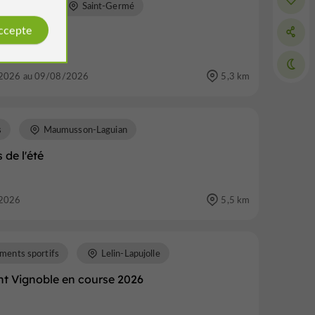
populaires
Saint-Germé
accepte
le
2026 au 09/08/2026
5,3 km
s
Maumusson-Laguian
 de l'été
2026
5,5 km
ments sportifs
Lelin-Lapujolle
nt Vignoble en course 2026