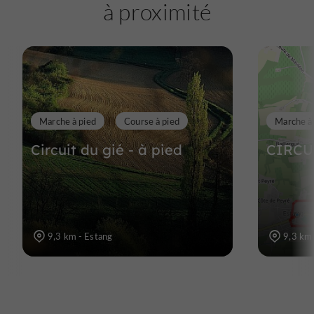
à proximité
Marche à pied
Course à pied
Marche à
Circuit du gié - à pied
CIRCU
9,3 km - Estang
9,3 km 