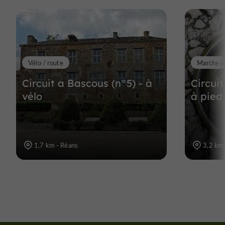
Vélo / route
Marche à
Circuit a Bascous (n°5) - à
Circuit
vélo
à pied
1,7 km - Réans
3,2 km 