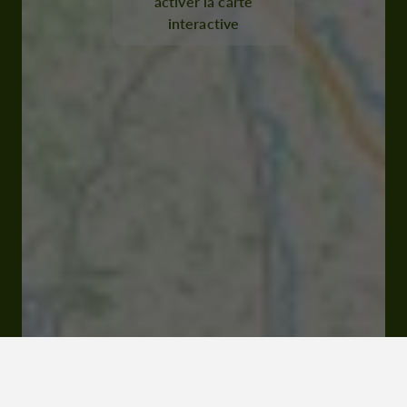
activer la carte
interactive
32310 Valence-sur-Baïse