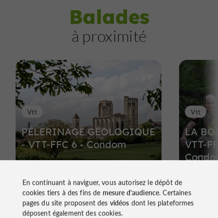
Balades
à proximité
Vtt
Vtt
PÈLERINAGE GÉOLOGIQUE
LA BO
- VTT-FFC 6 - Condom
VTT-FF
Condom
En continuant à naviguer, vous autorisez le dépôt de
cookies tiers à des fins de
mesure d'audience
. Certaines
283 m - Condom
283 m 
pages du site proposent des
vidéos
dont les plateformes
déposent également des cookies.