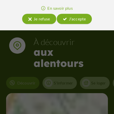
En savoir plus
Je refuse
J'accepte
À découvrir
aux
alentours
Découvrir
S'informer
Se loger