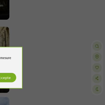
dom
e
mesure
accepte