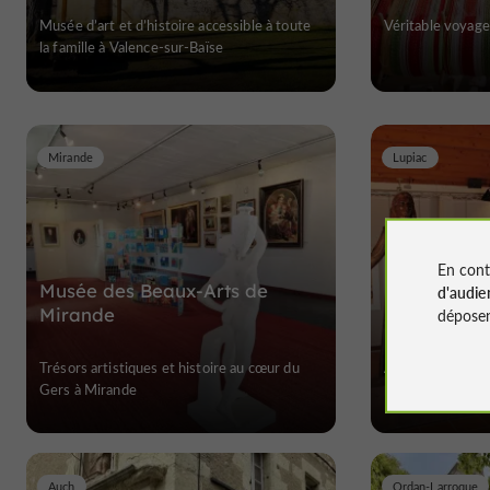
Musée d’art et d’histoire accessible à toute
Véritable voyage
la famille à Valence-sur-Baïse
Mirande
Lupiac
En cont
Musée des Beaux-Arts de
Musée d'Ar
d'audie
Mirande
déposen
Trésors artistiques et histoire au cœur du
À la rencontre d
Gers à Mirande
Auch
Ordan-Larroque