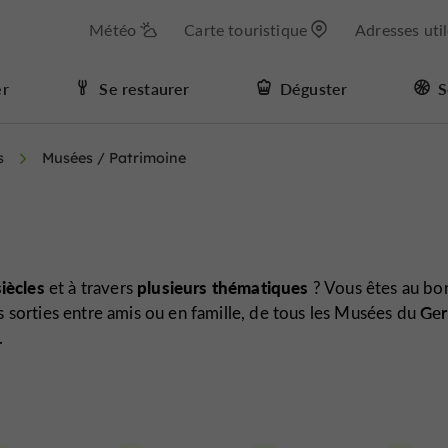
Météo
Carte touristique
Adresses uti
er
Se restaurer
Déguster
S
s
Musées / Patrimoine
siècles
plusieurs thématiques
et à travers
? Vous êtes au bo
os sorties entre amis ou en famille, de tous les Musées du
Ger
.