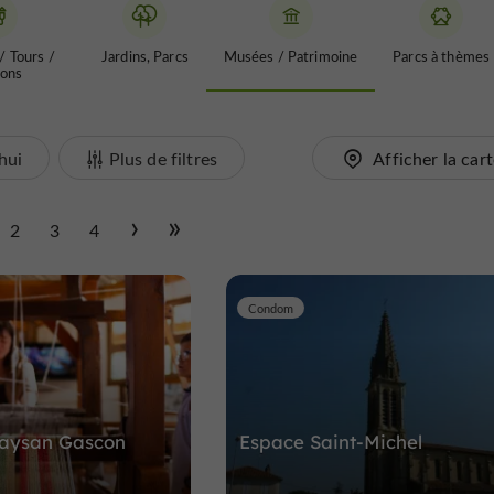
/ Tours /
Jardins, Parcs
Musées / Patrimoine
Parcs à thèmes
ons
hui
Plus de filtres
Afficher la car
2
3
4
Condom
aysan Gascon
Espace Saint-Michel