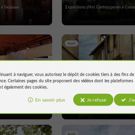
 à Toujouse
Expositions d'Art Contemporain à Con
Auch
inuant à naviguer, vous autorisez le dépôt de cookies tiers à des fins d
tagnan
Maison Henri IV
nce
. Certaines pages du site proposent des
vidéos
dont les plateformes
t également des cookies.
En savoir plus
Je refuse
J'
e d'Artagnan à Lupiac
Musées / Patrimoine à Auch
Auch