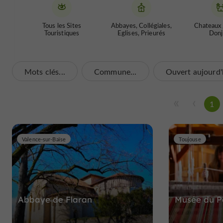
Tous les Sites
Abbayes, Collégiales,
Chateaux 
Touristiques
Eglises, Prieurés
Donj
Mots clés...
Commune...
Ouvert aujourd'
1
Valence-sur-Baïse
Toujouse
Abbaye de Flaran
Musée du P