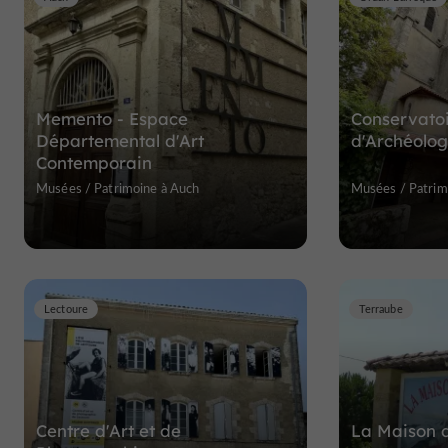
Memento - Espace
Conservatoi
Départemental d'Art
d'Archéologi
Contemporain
Musées / Patrimoine à Auch
Musées / Patrim
Lectoure
Terraube
Centre d'Art et de
La Maison 