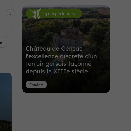
Top expériences
Sites Naturels
Arènes
Visites Insolites
te
Château de Gensac :
l'excellence discrète d'un
terroir gersois façonné
depuis le XIIIe siècle
Condom