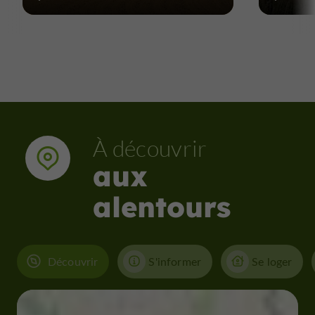
À découvrir
aux
alentours
Découvrir
S'informer
Se loger