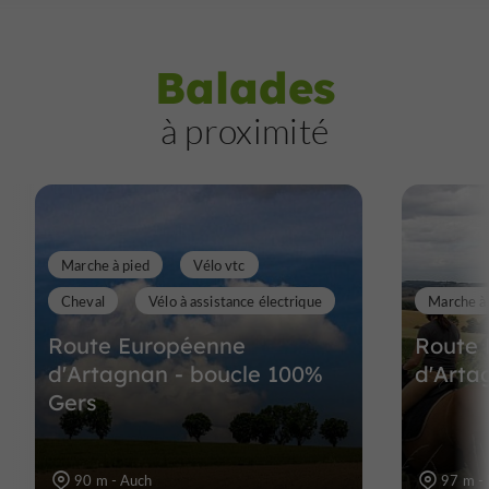
Balades
à proximité
Marche à pied
Vélo vtc
Cheval
Vélo à assistance électrique
Marche à
Route Européenne
Route
d'Artagnan - boucle 100%
d'Arta
Gers
90 m - Auch
97 m -