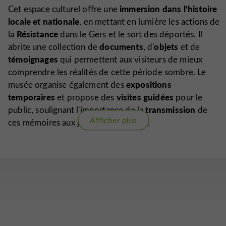
immersion dans l'histoire
Cet espace culturel offre une
locale et nationale
, en mettant en lumière les actions de
Résistance
la
dans le Gers et le sort des déportés. Il
documents
objets
abrite une collection de
, d'
et de
témoignages
qui permettent aux visiteurs de mieux
comprendre les réalités de cette période sombre. Le
expositions
musée organise également des
temporaires
visites guidées
et propose des
pour le
transmission
public, soulignant l'importance de la
de
Afficher plus
ces mémoires aux jeunes générations.
Vous êtes le propriétaire de cet établissement ?
Prenez le contrôle de votre fiche et modifiez la
selon vos désirs...