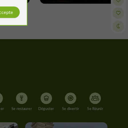
accepte
ger
Se restaurer
Déguster
Se divertir
Se Réunir