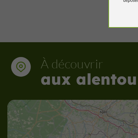
À découvrir
aux alentou