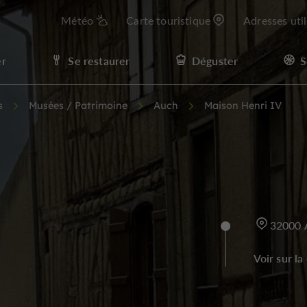
Météo
Carte touristique
Adresses uti
er
Se restaurer
Déguster
S
s
Musées / Patrimoine
Auch
Maison Henri IV
32000 
Voir sur la