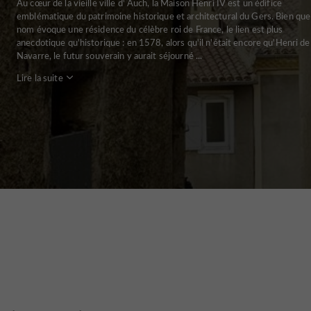
Au cœur de la vieille ville d' Auch, la Maison Henri IV est un édifice
emblématique du patrimoine historique et architectural du Gers. Bien que
nom évoque une résidence du célèbre roi de France, le lien est plus
anecdotique qu'historique : en 1578, alors qu'il n'était encore qu'Henri de
Navarre, le futur souverain y aurait séjourné ...
Lire la suite