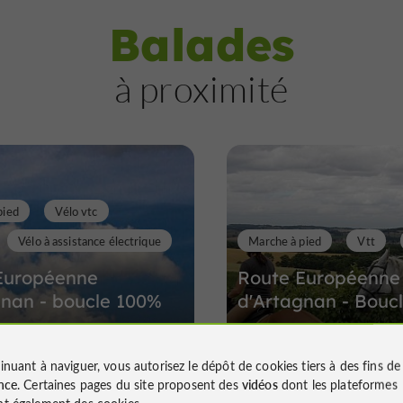
Balades
à proximité
pied
Vélo vtc
Vélo à assistance électrique
Marche à pied
Vtt
Européenne
Route Européenne
gnan - boucle 100%
d'Artagnan - Bouc
inuant à naviguer, vous autorisez le dépôt de cookies tiers à des fins d
nce
. Certaines pages du site proposent des
vidéos
dont les plateformes
 Auch
132 m - Roquepine
t également des cookies.