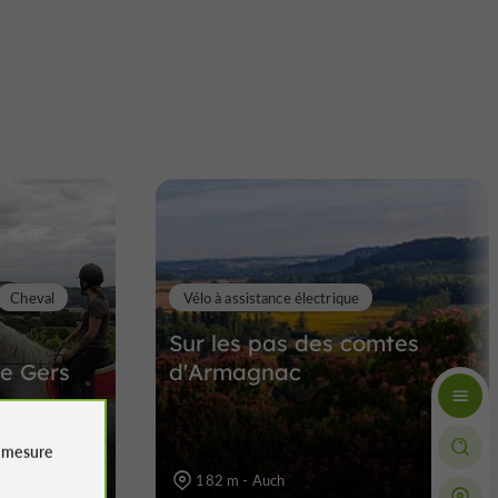
Cheval
Vélo à assistance électrique
Sur les pas des comtes
le Gers
d'Armagnac
e
mesure
182 m - Auch