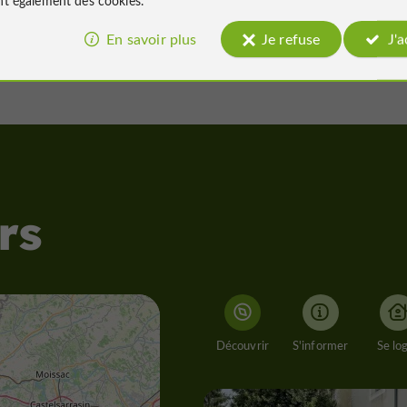
En savoir plus
Je refuse
J'
rs
Découvrir
S'informer
Se lo