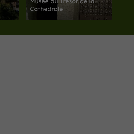
Musée du Trésor de la
Cathédrale
Musées / Patrimoine à Auch
186 m
Musées / Patrimoine
Auch
Musée des Amériques -
Auch
Musées / Patrimoine à Auch