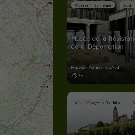
Musées / Patrimoine
Auch
Musée de la Résistan
de la Déportation
Musées / Patrimoine à Auch
66 m
Villes, Villages et Bastides
A