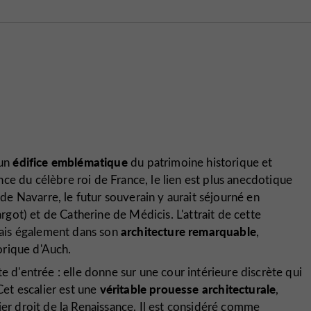
édifice emblématique
 un
du patrimoine historique et
ce du célèbre roi de France, le lien est plus anecdotique
 de Navarre, le futur souverain y aurait séjourné en
ot) et de Catherine de Médicis. L'attrait de cette
architecture remarquable
ais également dans son
,
orique d'Auch.
e d'entrée : elle donne sur une cour intérieure discrète qui
véritable prouesse architecturale
 Cet escalier est une
,
calier droit de la Renaissance. Il est considéré comme