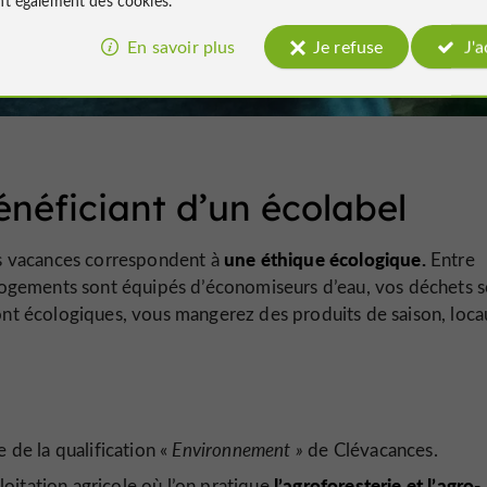
En savoir plus
Je refuse
J'
néficiant d’un écolabel
une éthique écologique.
s vacances correspondent à
Entre
s logements sont équipés d’économiseurs d’eau, vos déchets 
sont écologiques, vous mangerez des produits de saison, loca
 de la qualification «
Environnement »
de Clévacances.
l’agroforesterie et l’agro-
loitation agricole où l’on pratique