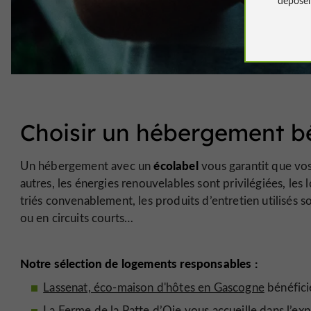
Choisir un hébergement bé
écolabel
Un hébergement avec un
vous garantit que vo
autres, les énergies renouvelables sont privilégiées, le
triés convenablement, les produits d’entretien utilisés 
ou en circuits courts…
Notre sélection de logements responsables :
Lassenat, éco-maison d'hôtes en Gascogne
bénéficie
La Ferme de la Patte d’Oie
vous accueille dans l’exp