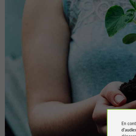
En cont
d'audie
déposen