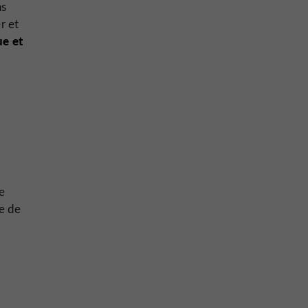
ns
r et
ue et
ce
ce de