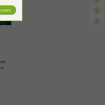
accepte
sont
ux