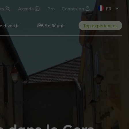
les
Agenda
Pro
Connexion
EN
e divertir
Se Réunir
Top expériences