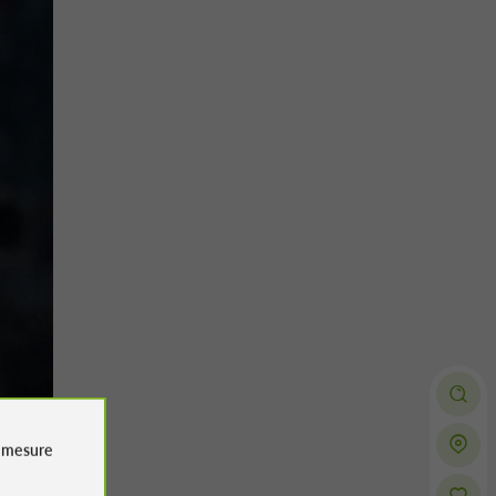
e
mesure