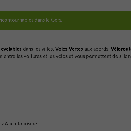
ncontournables dans le Gers.
 cyclables
Voies Vertes
Vélorou
dans les villes,
aux abords,
 entre les voitures et les vélos et vous permettent de sillo
ez Auch Tourisme.