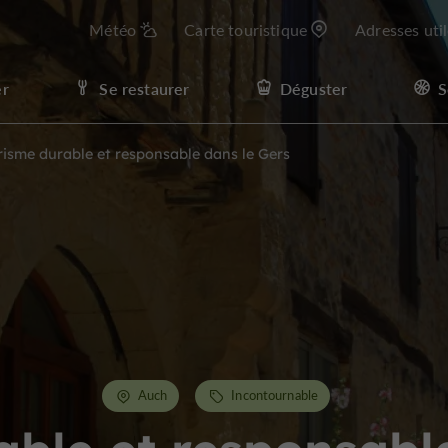
Météo
Carte touristique
Adresses uti
er
Se restaurer
Déguster
S
risme durable et responsable dans le Gers
Auch
Incontournable