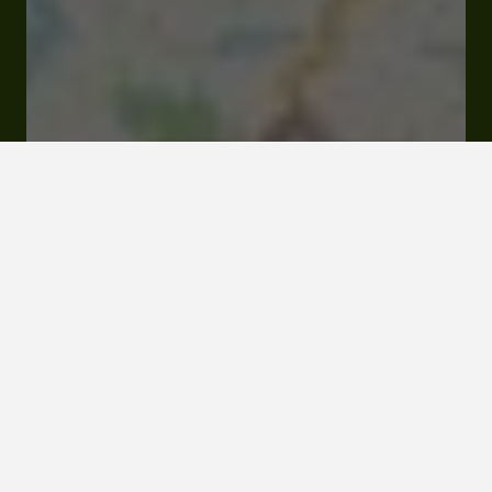
Fermé
Ouvre à 08:00
Camp De Florence Allée du Camp 32480 La Romieu
Tarifs et Réservations