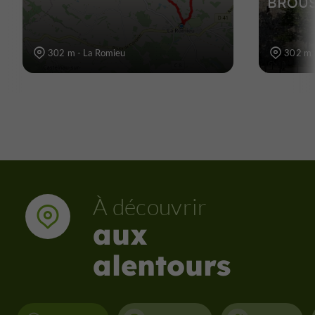
BROUS
302 m - La Romieu
302 m 
À découvrir
aux
alentours