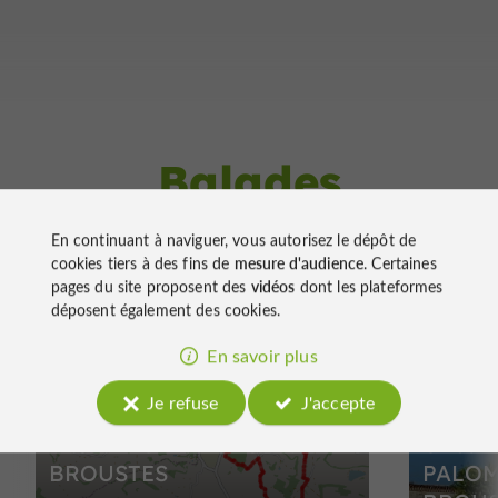
Balades
à proximité
En continuant à naviguer, vous autorisez le dépôt de
cookies tiers à des fins de
mesure d'audience
. Certaines
pages du site proposent des
vidéos
dont les plateformes
déposent également des cookies.
En savoir plus
Marche à pied
Marche à
Je refuse
J'accepte
LES-PALOMBIERES-DU-
Circuit
BROUSTES
PALOM