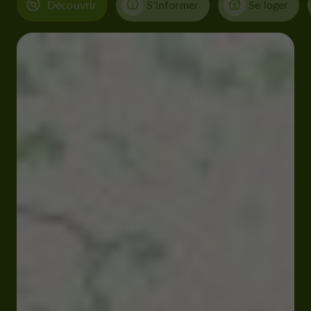
Découvrir
S'informer
Se loger