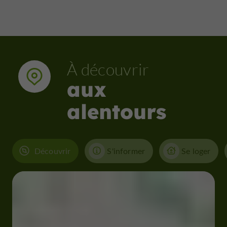
À découvrir
aux
alentours
Découvrir
S'informer
Se loger