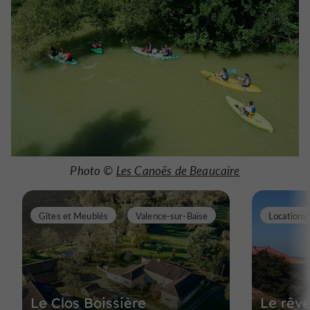
Photo ©
Les Canoës de Beaucaire
Gîtes et Meublés
Valence-sur-Baïse
Le Clos Boissière
Le rêve