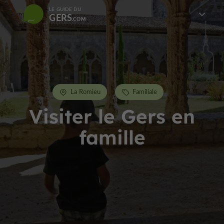
LE GUIDE DU
GERS
La Romieu
Familiale
Visiter le Gers en
famille