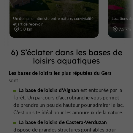
Un domaine intimiste entre nature, convivialité
Locations de
et art de recevoir
5,0 km
7,5 km
6) S’éclater dans les bases de
loisirs aquatiques
Les bases de loisirs les plus réputées du Gers
sont :
La base de loisirs d'Aignan
est entourée par la
forêt. Un parcours d'accrobranche vous permet
de prendre un peu de hauteur pour admirer le lac.
C’est un site idéal pour les amoureux de la nature.
La base de loisirs de Castera-Verduzan
dispose de grandes structures gonflables pour