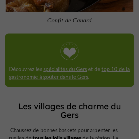
Confit de Canard
Découvrez les
spécialités du Gers
et de
top 10 de la
gastronomie à goûter dans le Gers
.
Les villages de charme du
Gers
Chaussez de bonnes baskets pour arpenter les
tous les jolis villages
ruelles de
de la région. La