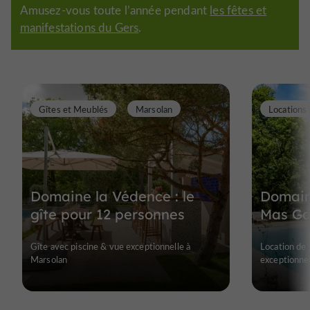
Amusez-vous toute l’année pendant
les fêtes et
manifestations du Gers
.
Gîtes et Meublés
Marsolan
Domaine la Védence : le
Domain
gîte pour 12 personnes
Mas Ga
Gîte avec piscine & vue exceptionnelle à
Location de 
Marsolan
exceptionnel