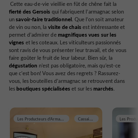
Cette eau-de-vie vieillie en fût de chêne fait la
fierté des Gersois
qui fabriquent l’armagnac selon
savoir-faire traditionnel
un
. Que l’on soit amateur
visite de chais
de vin ou non, la
est intéressante et
magnifiques vues sur les
permet d’admirer de
vignes
et les coteaux. Les viticulteurs passionnés
sont ravis de vous présenter leur travail, et de vous
faire goûter le fruit de leur labeur. Bien sûr, la
dégustation
n’est pas obligatoire, mais qu’est-ce
que c’est bon! Vous avez des regrets ? Rassurez-
vous, les bouteilles d’armagnac se retrouvent dans
boutiques spécialisées
marchés
les
et sur les
.
L
es Producteurs d'Armagnac
C
assaigne