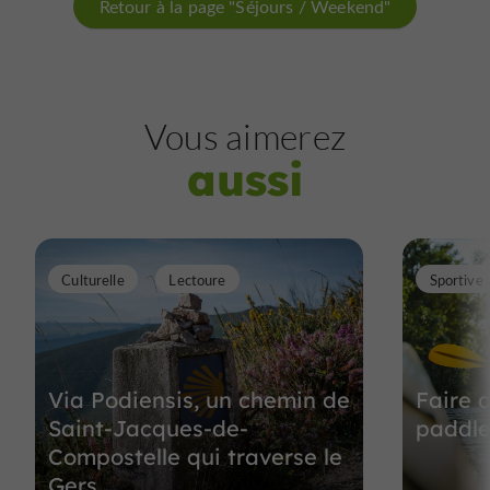
Retour à la page "Séjours / Weekend"
Vous aimerez
aussi
Culturelle
Lectoure
Sportive
Via Podiensis, un chemin de
Faire 
Saint-Jacques-de-
paddle
Compostelle qui traverse le
Gers