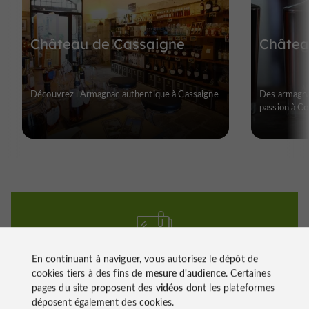
Château de Cassaigne
Châtea
Découvrez l'Armagnac authentique à Cassaigne
Des armagna
passion à C
En continuant à naviguer, vous autorisez le dépôt de
Retrouvez
tous les producteurs d’armagnac
et
cookies tiers à des fins de
mesure d'audience
. Certaines
pages du site proposent des
vidéos
dont les plateformes
partez en visite des chais.
déposent également des cookies.