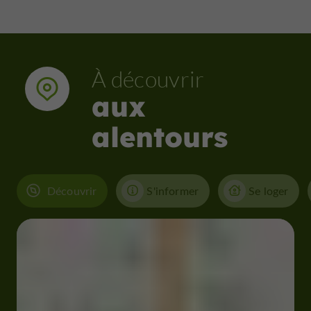
À découvrir
aux
alentours
Découvrir
S'informer
Se loger