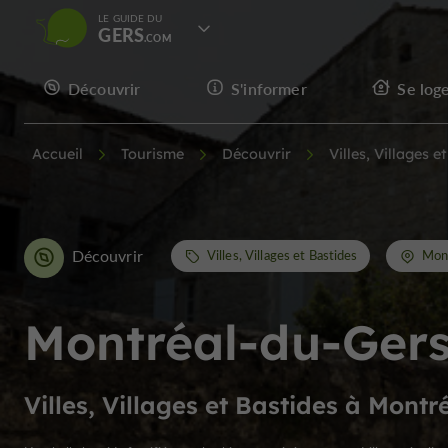
LE GUIDE DU
GERS
Découvrir
S'informer
Se log
Accueil
Tourisme
Découvrir
Villes, Villages e
Découvrir
Villes, Villages et Bastides
Mon
Montréal-du-Ger
Villes, Villages et Bastides à Montr