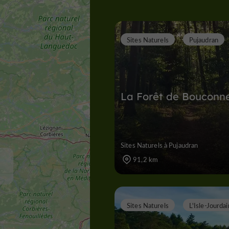
Sites Naturels
Pujaudran
La Forêt de Bouconn
Sites Naturels à Pujaudran
91,2 km
Sites Naturels
L'Isle-Jourdai