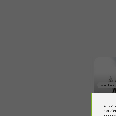
Marche à 
Du Moul
N°1
En cont
d'audie
déposen