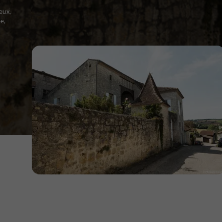
.
eux,
e,