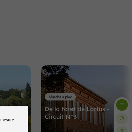
Marche à pied
De la forêt de Lartus -
Circuit N°3
e
mesure