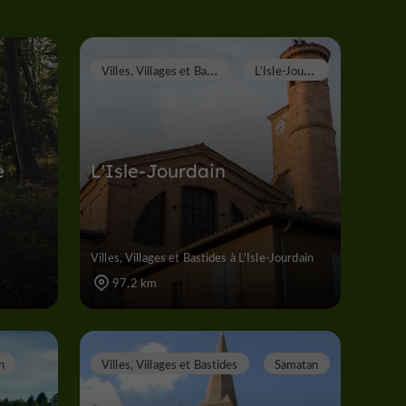
V
illes, Villages et Bastides
L
'Isle-Jourdain
e
L'Isle-Jourdain
Villes, Villages et Bastides à L'Isle-Jourdain
97,2 km
n
Villes, Villages et Bastides
Samatan