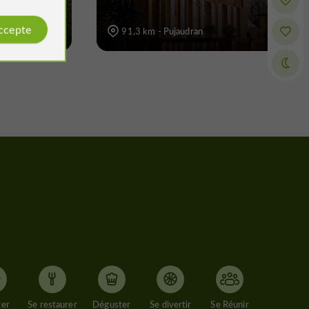
accepte
91,3 km - Pujaudran
ger
Se restaurer
Déguster
Se divertir
Se Réunir