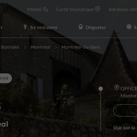
Météo
Carte touristique
Adresses uti
er
Se restaurer
Déguster
S
t Bastides
Montréal
Montréal-du-Gers
tréal
OFFICE
Montré
s
éal
Voir sur la