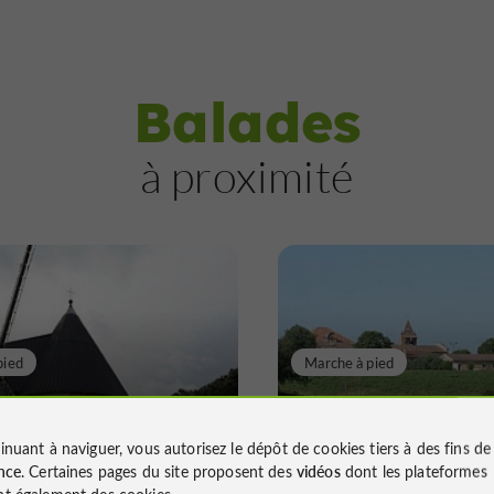
Balades
à proximité
pied
Marche à pied
in à Vent - Circuit
Le Grand Tour de
Pujaudran
inuant à naviguer, vous autorisez le dépôt de cookies tiers à des fins d
nce
. Certaines pages du site proposent des
vidéos
dont les plateformes
t également des cookies.