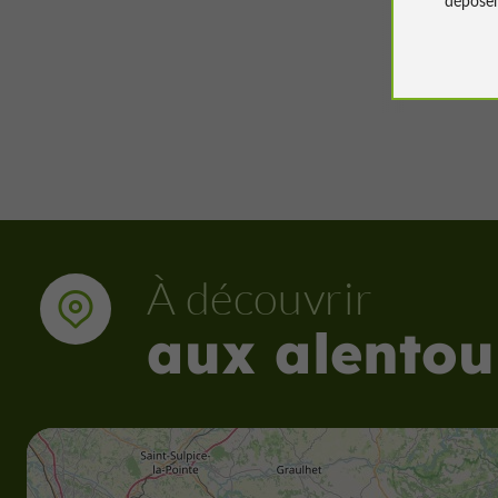
91,2 km
À découvrir
aux alentou