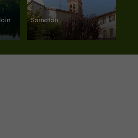
dain
Samatan
Villes, Villages et Bastides à Samatan
103,3 km
Sites Naturels
Montamat
t
La balade des coteaux et
s de
vallée de l’Esquinson