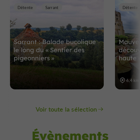
Détente
Sarrant
Détente
Sarrant : Balade bucolique
Mauvez
le long du « Sentier des
découv
pigeonniers »
haute e
6,4 km
Voir toute la sélection
Évènements