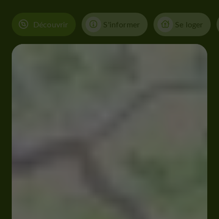
Découvrir
S'informer
Se loger