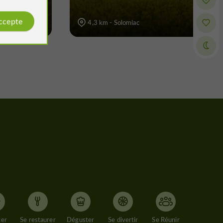
accepte
4,3 km - Solomiac
ger
Se restaurer
Déguster
Se divertir
Se Réunir