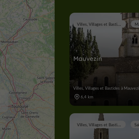
V
illes, Villages et Bastides
Mauvezin
Villes, Villages et Bastides à Mauvez
6,4 km
V
illes, Villages et Bastides