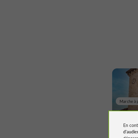
Marche à 
Le Sent
à Sarr
En cont
d'audie
déposen