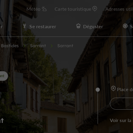
Météo
Carte touristique
Adresses uti
er
Se restaurer
Déguster
S
t Bastides
Sarrant
Sarrant
ant
Place d
nt
Voir sur la