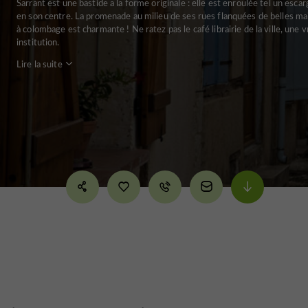
Sarrant est une bastide a la forme originale : elle est enroulée tel un escar
en son centre. La promenade au milieu de ses rues flanquées de belles ma
à colombage est charmante ! Ne ratez pas le café librairie de la ville, une v
institution.
Lire la suite