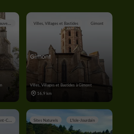
M
auvezin
Villes, Villages et Bastides
Gimont
Gimont
in
Villes, Villages et Bastides à Gimont
16,9 km
S
aint-Clar
Sites Naturels
L'Isle-Jourdain