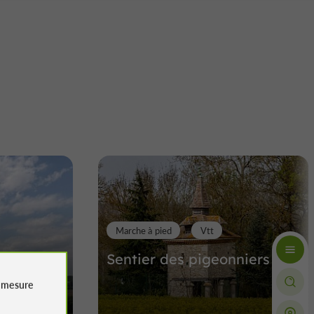
Marche à pied
Vtt
imone à
Sentier des pigeonniers
e
mesure