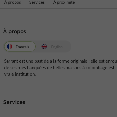
À propos
Services
À proximité
À propos
Français
English
Sarrant est une bastide a la forme originale : elle est enr
de ses rues flanquées de belles maisons à colombage est cha
vraie institution.
Services