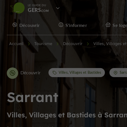
LE GUIDE DU
GERS
Découvrir
S'informer
Se log
Accueil
Tourisme
Découvrir
Villes, Villages e
Découvrir
Villes, Villages et Bastides
Sarr
Sarrant
Villes, Villages et Bastides à Sarra