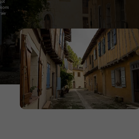
got
isons
raie