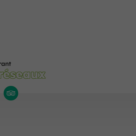
rant
 réseaux