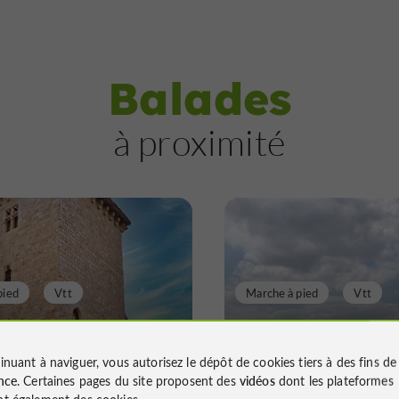
Balades
à proximité
pied
Vtt
Marche à pied
Vtt
ier des Pigeonniers
Le Sentier de la G
ant
Solomiac
inuant à naviguer, vous autorisez le dépôt de cookies tiers à des fins d
nce
. Certaines pages du site proposent des
vidéos
dont les plateformes
t également des cookies.