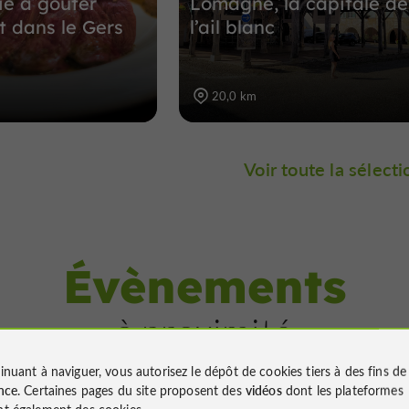
e à goûter
Lomagne, la capitale de
 dans le Gers
l’ail blanc
20,0 km
Voir toute la sélecti
Évènements
à proximité
inuant à naviguer, vous autorisez le dépôt de cookies tiers à des fins d
nce
. Certaines pages du site proposent des
vidéos
dont les plateformes
t également des cookies.