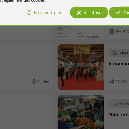
Brocan
En savoir plus
Je refuse
J'
i - Mauvezin
vide gren
14/08/
Foires
Automnal
8,1 km
27/09/
March
Marché 