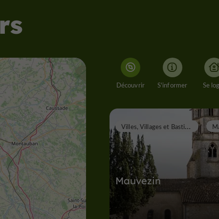
rs
Découvrir
S'informer
Se lo
V
illes, Villages et Bastides
Mauvezin