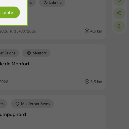
tes, Vides greniers
Labrihe
accepte
ier
2026 au 15/08/2026
4,5 km
 et Salons
Monfort
e de Monfort
2026
8,5 km
és
Monferran-Savès
campagnard