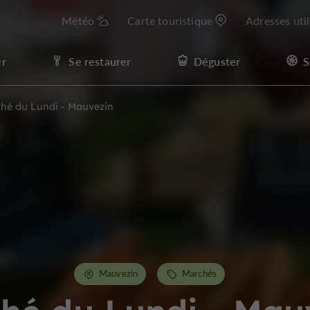
Météo
Carte touristique
Adresses uti
er
Se restaurer
Déguster
S
hé du Lundi - Mauvezin
Mauvezin
Marchés