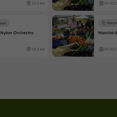
11,5 km
01/01/
eaux
March
 Nylon Orchestra
Marché du
18,1 km
01/01/