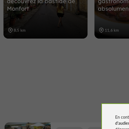
découvrez la bastide de
gastronomi
Monfort
absolument
8,5 km
11,6 km
En cont
d'audie
déposen