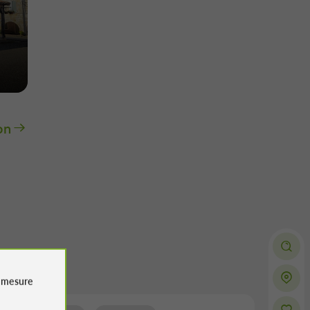
on
e
mesure