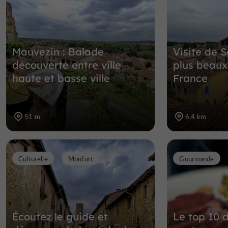
Mauvezin : Balade
Visite de S
découverte entre ville
plus beaux
haute et basse ville
France
51 m
6,4 km
Culturelle
Monfort
Gourmande
Écoutez le guide et
Le top 10 d