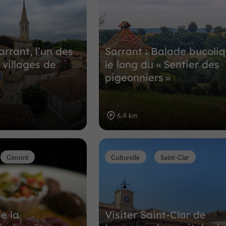
arrant, l’un des
Sarrant : Balade bucoli
 villages de
le long du « Sentier des
pigeonniers »
6,4 km
Gimont
Culturelle
Saint-Clar
e la
Visiter Saint-Clar de