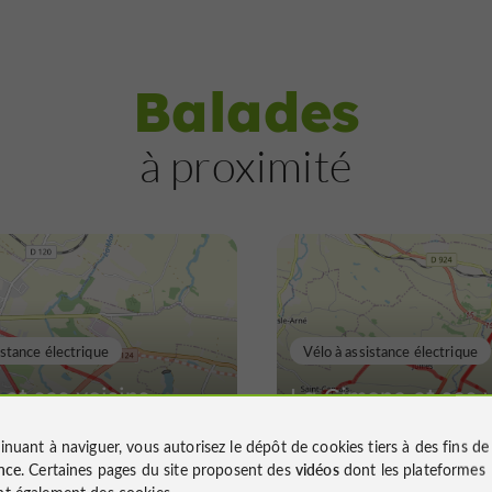
Balades
à proximité
istance électrique
Vélo à assistance électrique
et ses voisins
La Gimone et ses v
inuant à naviguer, vous autorisez le dépôt de cookies tiers à des fins d
nce
. Certaines pages du site proposent des
vidéos
dont les plateformes
t également des cookies.