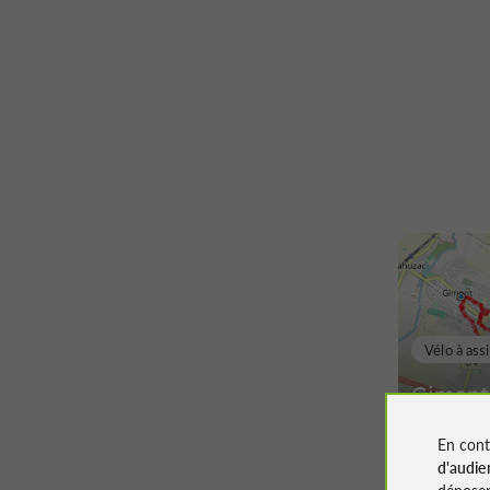
Vélo à ass
Gimont 
En cont
d'audie
déposen