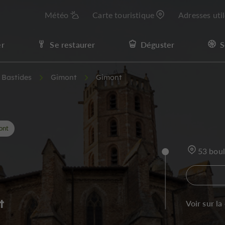
Météo
Carte touristique
Adresses uti
er
Se restaurer
Déguster
S
t Bastides
Gimont
Gimont
ont
53 bou
t
Voir sur la