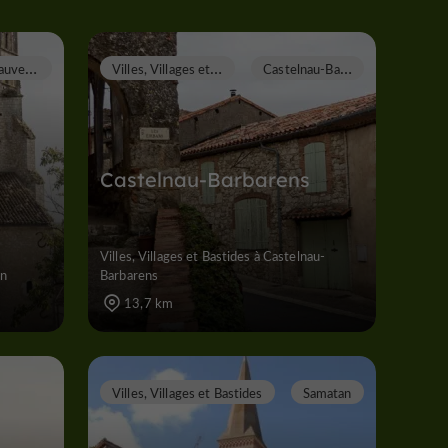
M
auvezin
V
illes, Villages et Bastides
C
astelnau-Barbarens
Castelnau-Barbarens
Villes, Villages et Bastides à Castelnau-
in
Barbarens
13,7 km
Villes, Villages et Bastides
Samatan