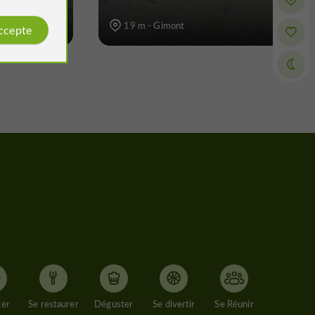
19 m - Gimont
accepte
ger
Se restaurer
Déguster
Se divertir
Se Réunir