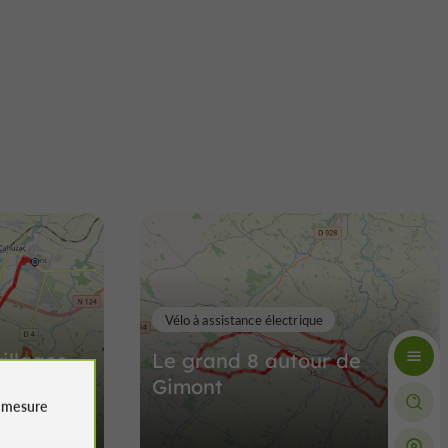
Vélo à assistance électrique
illages
Le grand 8 autour de
Gimont
e
mesure