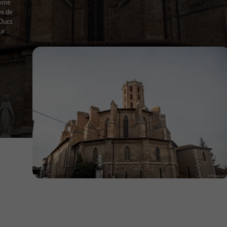
6ème
ès de
 Ducs
ur