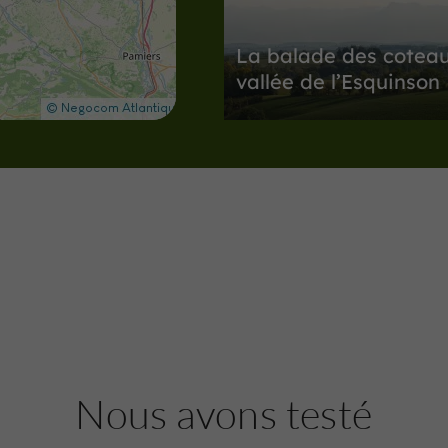
La balade des coteau
vallée de l’Esquinson
Sites Naturels à Montamat
14,8 km
Sites Naturels
L'Isle-Jourdai
Le Lac de l’Isle-Jour
Nous avons testé