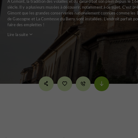
A Gimont, la tradition des volailles et du canard bat son plein depuis le 1
siècle. Il y a plusieurs musées à découvrir, notamment à ce sujet. C'est pr
Gimont que les grandes conserveries nationalement connues comme les
de Gascogne et La Comtesse du Barry sont installées. L'endroit parfait po
faire des emplettes !
Lire la suite