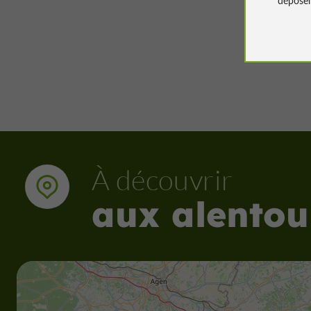
3 m - G
À découvrir
aux alentou