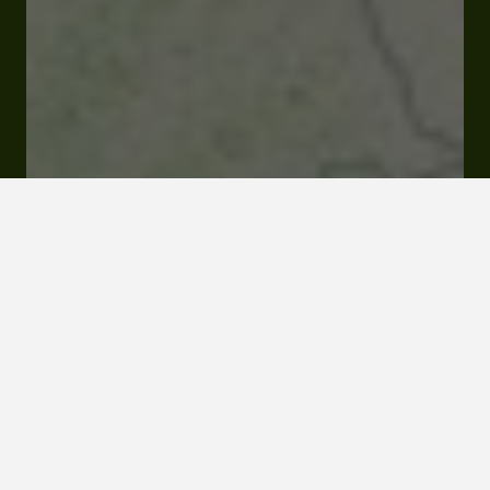
3 rue du Chanoine Dieuzaide 32130 Samatan
Visiter le site Internet