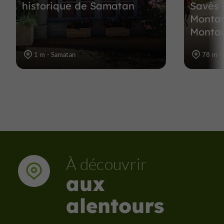
historique de Samatan
Savès 
Montam
Montad
1 m - Samatan
78 m -
À découvrir
aux
alentours