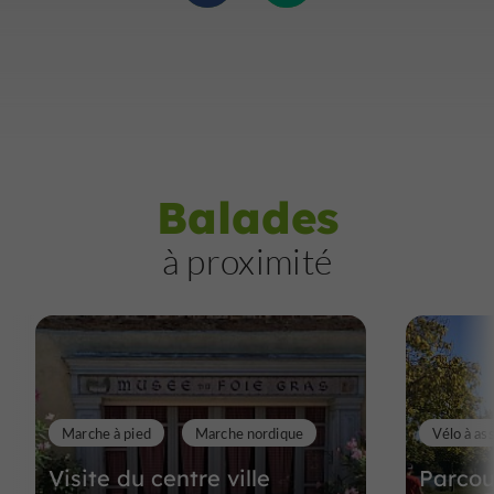
Balades
à proximité
Marche à pied
Marche nordique
Vélo à as
Visite du centre ville
Parcou