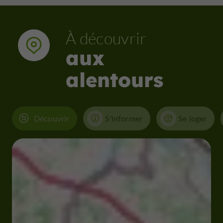
À découvrir
aux
alentours
Découvrir
S'informer
Se loger