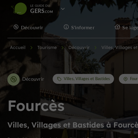
LE GUIDE DU
GERS
Découvrir
S'informer
Se log
Accueil
Tourisme
Découvrir
Villes, Villages e
Découvrir
Villes, Villages et Bastides
Four
Fourcès
Villes, Villages et Bastides à Fourc