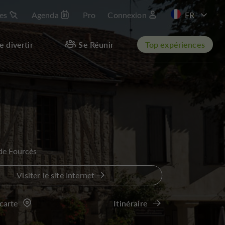
les
Agenda
Pro
Connexion
EN
e divertir
Se Réunir
Top expériences
de Fourcès
Visiter le site Internet
 carte
Itinéraire