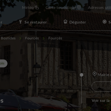
Météo
Carte touristique
Adresses uti
er
Se restaurer
Déguster
S
t Bastides
Fourcès
Fourcès
cès
Mairie 
ès
Voir sur la