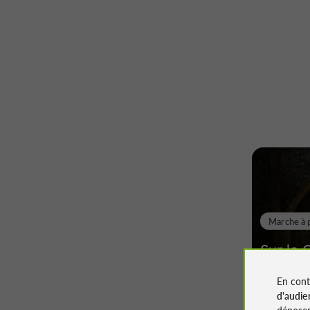
Marche à 
Sur le 
Montréa
En cont
Est
d'audie
déposen