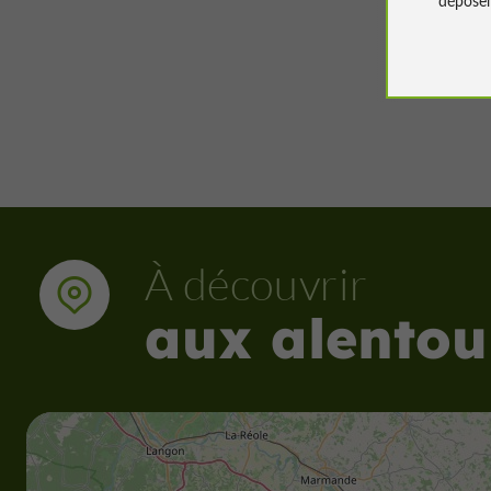
46 m - 
À découvrir
aux alentou