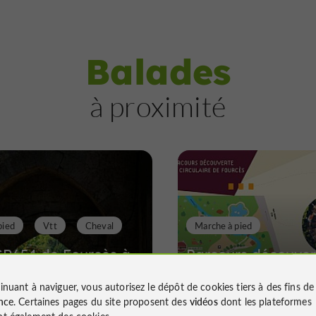
Balades
à proximité
pied
Vtt
Cheval
Marche à pied
GR654 de Fourcès à
Parcours découver
l - Voie de Vezelay
village circulaire 
inuant à naviguer, vous autorisez le dépôt de cookies tiers à des fins d
Fourcès
nce
. Certaines pages du site proposent des
vidéos
dont les plateformes
t également des cookies.