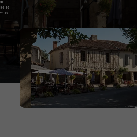
an
ies et
et un