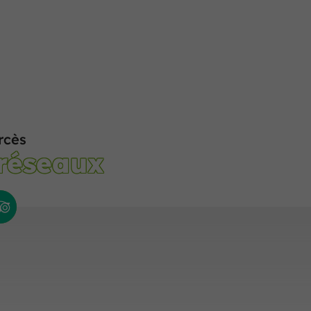
rcès
 réseaux