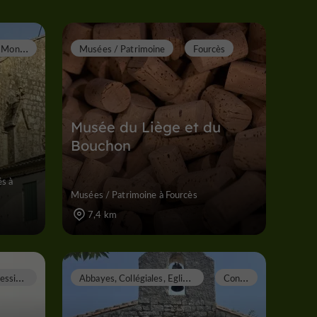
M
ontréal
Musées / Patrimoine
Fourcès
Musée du Liège et du
Bouchon
és à
Musées / Patrimoine à Fourcès
7,4 km
L
arressingle
A
bbayes, Collégiales, Eglises, Prieurés
C
ondom