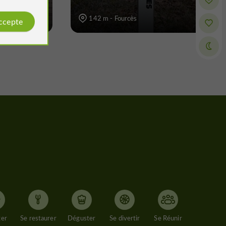
142 m - Fourcès
accepte
ger
Se restaurer
Déguster
Se divertir
Se Réunir