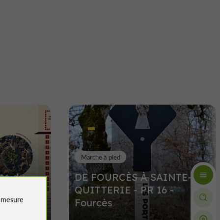
Marche à pied
te du
DE FOURCÈS À SAINTE-
de
QUITTERIE - PR 16 -
e
mesure
Fourcès