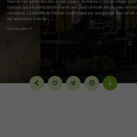
Fourcès fait partie des plus beaux villages de France. C'est un village occit
typique, qui a la particularité d'avoir une place centrale des arcades arrond
circulaires. La bastide de Fourcès se distingue par une grande tour carrée 
bel arboretum à visiter.
Lire la suite