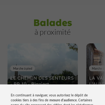
Balades
à proximité
Marche à pied
Marche à
LE CHEMIN DES SENTEURS
LA VA
- PR 10 - Blaziert
L'AUVI
Blazier
En continuant à naviguer, vous autorisez le dépôt de
cookies tiers à des fins de
mesure d'audience
. Certaines
pages du site proposent des
vidéos
dont les plateformes