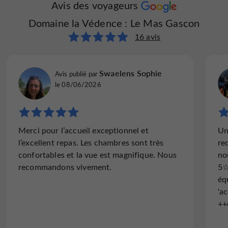
prestations privilégiées
disposition, ainsi que des
que
Avis des voyageurs
Tennis
Terrasse
massage
cours
vous pouvez réserver comme un
ou un
Domaine la Védence : Le Mas Gascon
de yoga
. Reconnectez avec vos sens au Domaine de la
16 avis
Védence.
Découvrez aussi
La Cabane Tchanquée
Swaelens Sophie
Avis publié par
le 08/06/2026
Merci pour l’accueil exceptionnel et
Un
l’excellent repas. Les chambres sont très
re
confortables et la vue est magnifique. Nous
no
recommandons vivement.
5☆
éq
'a
++