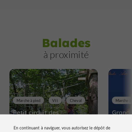
Balades
à proximité
Marche à pied
Vtt
Cheval
Marche à
Petit circuit des
Grand 
palombières
palomb
En continuant à naviguer, vous autorisez le dépôt de