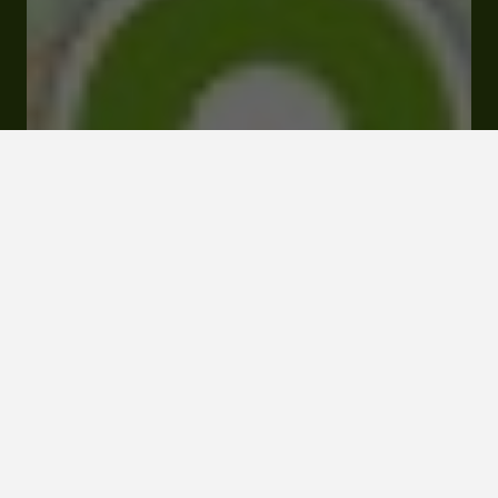
A Cazeneuve 32190 Séailles
Boutique en ligne