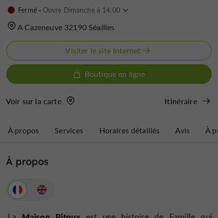
Fermé
Ouvre Dimanche à 14:00
A Cazeneuve 32190 Séailles
Visiter le site Internet
Boutique en ligne
Voir sur la carte
Itinéraire
À propos
Services
Horaires détaillés
Avis
À p
À propos
Maison Pitoux
La
est une histoire de Famille qui