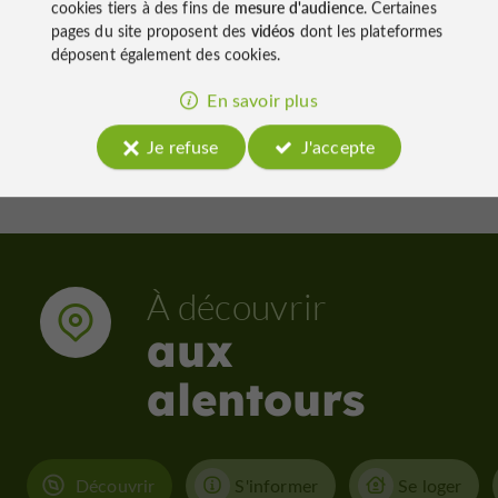
cookies tiers à des fins de
mesure d'audience
. Certaines
pages du site proposent des
vidéos
dont les plateformes
déposent également des cookies.
3,9 km - Avéron-Bergelle
4,0 km 
En savoir plus
Je refuse
J'accepte
À découvrir
aux
alentours
Découvrir
S'informer
Se loger