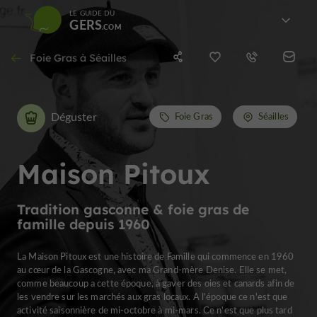
LE GUIDE DU
GERS
Foie Gras à Séailles
Déguster
Foie Gras
Séailles
Maison Pitoux
Tradition gasconne & foie gras de
famille depuis 1960
La Maison Pitoux est une histoire de Famille qui commence en 1960
au cœur de la Gascogne, avec ma Grand-mère Denise. Elle se met,
comme beaucoup a cette époque, à gaver des oies et canards afin de
les vendre sur les marchés aux gras locaux. A l'époque ce n'est que
activité saisonnière de mi-octobre à mi-mars. Ce n'est que plus tard