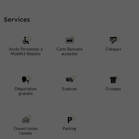
L'abus d'alcool est dangereux pour la santé, à
consommer avec modération
Services
Téléchargements :
medailles-et-recompenses-2019.pdf
Accès Personnes à
Carte Bancaire
Chèques
Mobilité Réduite
acceptée
À retrouver sur
le Blog du
Guide du Gers
...
Dégustation
Espèces
Groupes
Le Domaine de Joÿ, un domaine d’exception pour le vin
gratuite
et l’armagnac au cœur de la Gascogne
Ouvert toute
Parking
l'année