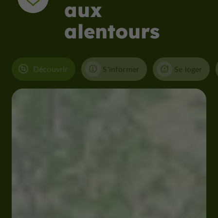
aux
alentours
Découvrir
S'informer
Se loger