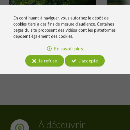
Marche à pied
Marche à
En continuant à naviguer, vous autorisez le dépôt de
cookies tiers à des fins de
mesure d'audience
. Certaines
Autour de Caupenne - à
Autour
pages du site proposent des
vidéos
dont les plateformes
pied
Varian
déposent également des cookies.
En savoir plus
Je refuse
J'accepte
4,9 km - Caupenne-d'Armagnac
4,9 km
À découvrir