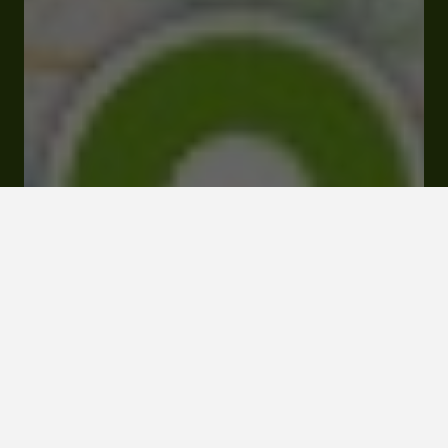
Fermé
Ouvre Vendredi à 09:00
497 route de Maumusson 32400 Maumusson-
Laguian
Visiter le site Internet