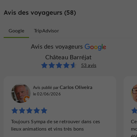
Avis des voyageurs (58)
Google
TripAdvisor
Avis des voyageurs
Avis des voyageurs
Château Barréjat
Château Barréjat
5 avis
53 avis
christhye
Carlos Oliveira
Avis publié par
Avis publié par
Saint-Brieuc, France, le 02/04/2022
le 02/06/2026
"Un plaisir"
Toujours Sympa de se retrouver dans ces
Ce
Vins au Top et la dame qui nous reçoit est
lieux animations et vins très bons
mo
une passionnée et elle sait de quoi elle parle
ét
! Un plaisir de se rendre au château ! 😉