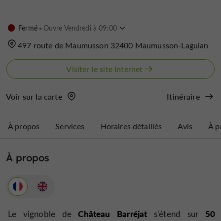
Fermé
Ouvre Vendredi à 09:00
497 route de Maumusson 32400 Maumusson-Laguian
Visiter le site Internet
Voir sur la carte
Itinéraire
À propos
Services
Horaires détaillés
Avis
À p
À propos
Château Barréjat
50
Le vignoble de
s'étend sur