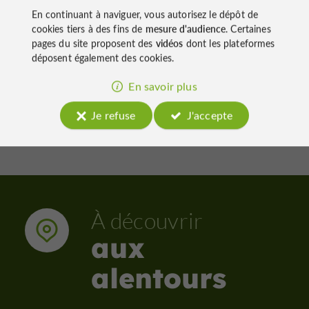
domaines
En continuant à naviguer, vous autorisez le dépôt de
cookies tiers à des fins de
mesure d'audience
. Certaines
pages du site proposent des
vidéos
dont les plateformes
déposent également des cookies.
608 m - Maumusson-Laguian
2,2 km 
En savoir plus
Je refuse
J'accepte
À découvrir
aux
alentours