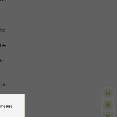
ché
 19e
de
x de
e
mesure