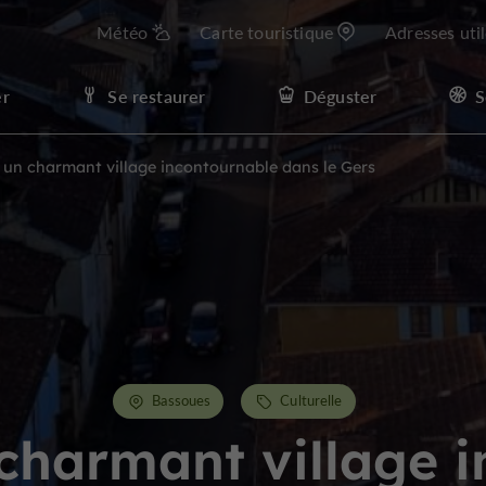
Météo
Carte touristique
Adresses uti
er
Se restaurer
Déguster
S
 un charmant village incontournable dans le Gers
Bassoues
Culturelle
charmant village 