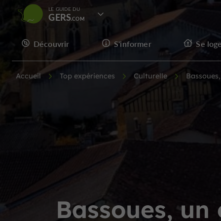
LE GUIDE DU
GERS
Découvrir
S'informer
Se log
Accueil
Top expériences
Culturelle
Bassoues,
Bassoues, un 