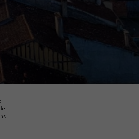
e
lle
mps