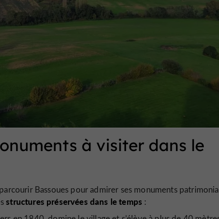
onuments à visiter dans le
er parcourir Bassoues pour admirer ses monuments patrimonia
structures préservées dans le temps
es
:
rs en 1840, domine le village et s’élève à plus de 40 mètre