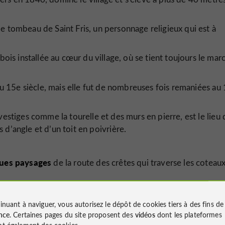
le tombeau de Saint Fris, un personnage religieux qui est à
bois installée au cœur du village, où se tient toujours le mar
du 15e siècle, mais elle fut de nombreuses fois remaniées au
vestiges comme la tourelle et des murs en pierre, est le lieu 
d’angle et d’un toit en poivrière.
ues paysages
de la route des crêtes qui traverse les coteau
inuant à naviguer, vous autorisez le dépôt de cookies tiers à des fins d
nce
. Certaines pages du site proposent des
vidéos
dont les plateformes
t également des cookies.