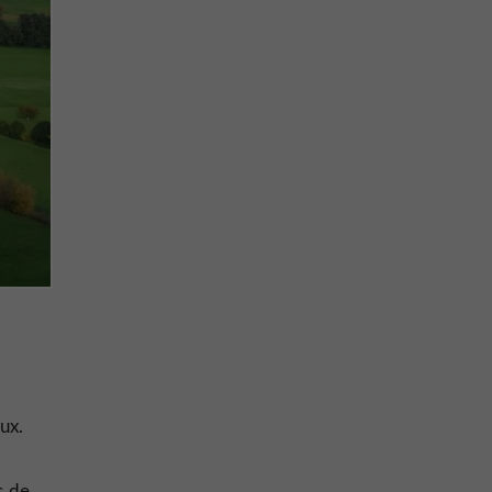
ux.
s de