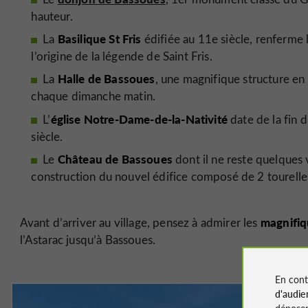
hauteur.
Basilique St Fris
La
édifiée au 11e siècle, renferme 
l’origine de la légende de Saint Fris.
Halle de Bassoues
La
, une magnifique structure en 
chaque dimanche matin.
église Notre-Dame-de-la-Nativité
L’
date de la fin 
siècle.
Château de Bassoues
Le
dont il ne reste quelques 
construction du nouvel édifice composé de 2 tourelles 
magnifiq
Avant d’arriver au village, pensez à admirer les
l’Astarac jusqu’à Bassoues.
En cont
d'audie
déposen