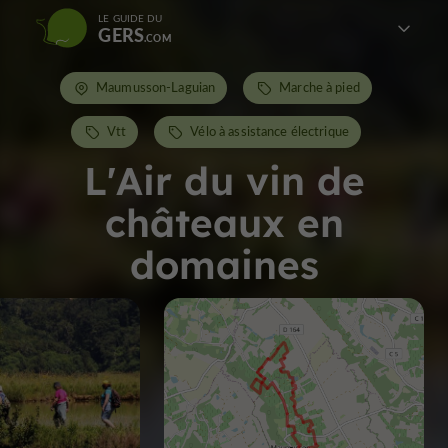
LE GUIDE DU
GERS
Maumusson-Laguian
Marche à pied
Vtt
Vélo à assistance électrique
L'Air du vin de
châteaux en
domaines