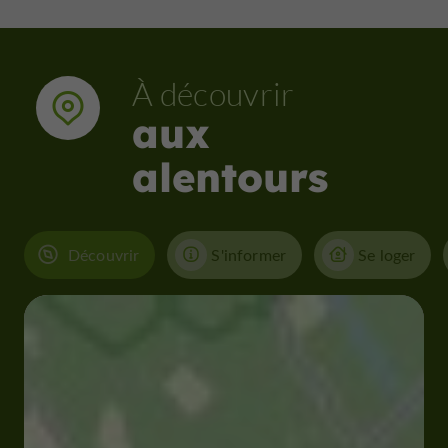
À découvrir
aux
alentours
Découvrir
S'informer
Se loger