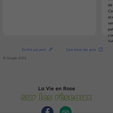
de
Ca
ac
se
pa
co
Sa
l'
Ecrire un avis
Lire tous les avis
om
© Google 2026
Ré
à 
ap
fo
d'
La Vie en Rose
ne
sur les réseaux
Il
fr
ra