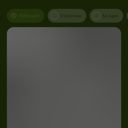
Découvrir
S'informer
Se loger