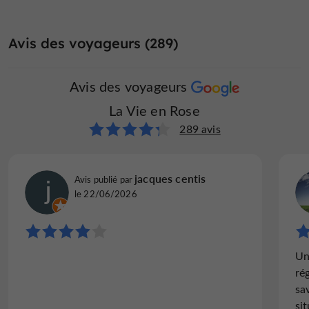
Avis des voyageurs (289)
Avis des voyageurs
La Vie en Rose
289 avis
jacques centis
Avis publié par
le 22/06/2026
Un
ré
sa
si