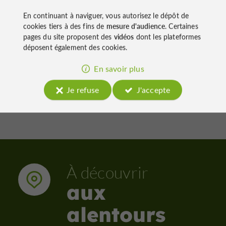
de l'eau - variante - à pied
de l'ea
En continuant à naviguer, vous autorisez le dépôt de
cookies tiers à des fins de
mesure d'audience
. Certaines
pages du site proposent des
vidéos
dont les plateformes
déposent également des cookies.
78 m - Eauze
80 m -
En savoir plus
Je refuse
J'accepte
À découvrir
aux
alentours