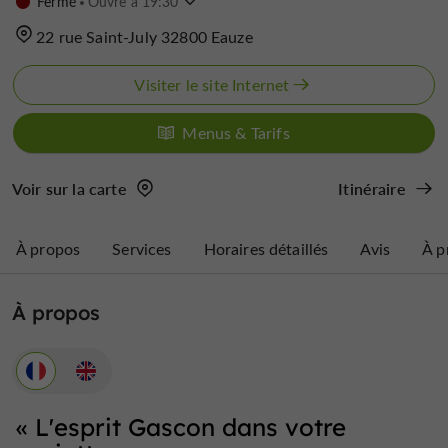
Fermé
Ouvre à 19:30
22 rue Saint-July 32800 Eauze
Visiter le site Internet
Menus & Tarifs
Voir sur la carte
Itinéraire
À propos
Services
Horaires détaillés
Avis
À p
À propos
« L'esprit Gascon dans votre