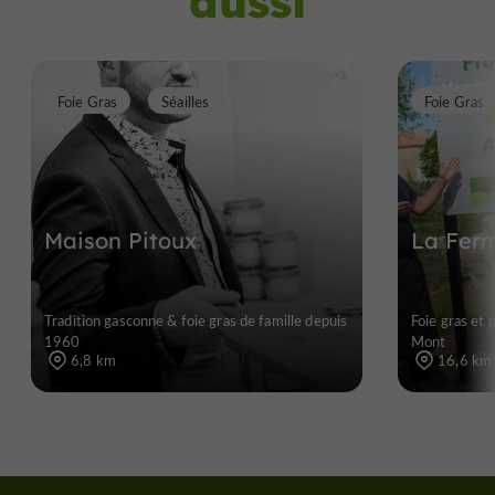
aussi
Foie Gras
Séailles
Foie Gras
Maison Pitoux
La Ferm
Tradition gasconne & foie gras de famille depuis
Foie gras et 
1960
Mont
6,8 km
16,6 km