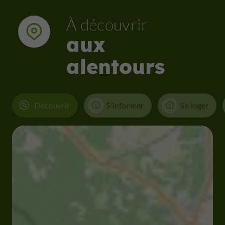
À découvrir
aux
alentours
Découvrir
S'informer
Se loger