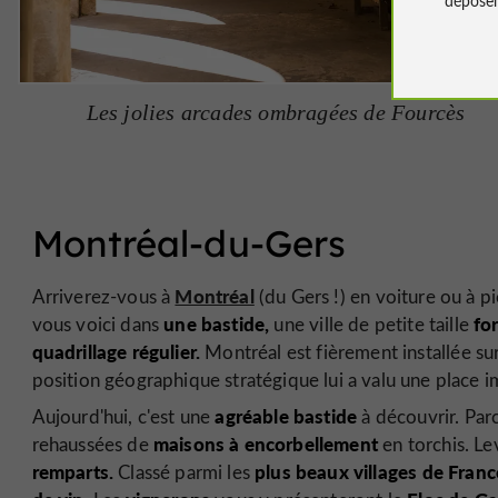
Les jolies arcades ombragées de Fourcès
Montréal-du-Gers
Montréal
Arriverez-vous à
(du Gers !) en voiture ou à 
une bastide,
for
vous voici dans
une ville de petite taille
quadrillage régulier.
Montréal est fièrement installée su
position géographique stratégique lui a valu une place 
agréable bastide
Aujourd'hui, c'est une
à découvrir. Par
maisons à encorbellement
rehaussées de
en torchis. Le
remparts.
plus beaux villages de Franc
Classé parmi les