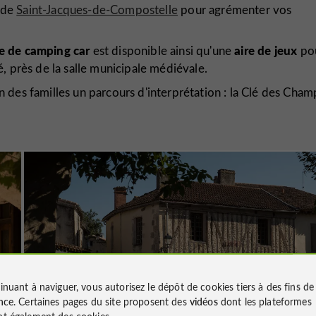
t de
Saint-Jacques-de-Compostelle
pour agrémenter vos
re de camping car
aire de jeux
est disponible ainsi qu'une
po
, près de la salle municipale médiévale.
n des familles un parcours d'interprétation : la Clé des Cham
inuant à naviguer, vous autorisez le dépôt de cookies tiers à des fins d
nce
. Certaines pages du site proposent des
vidéos
dont les plateformes
t également des cookies.