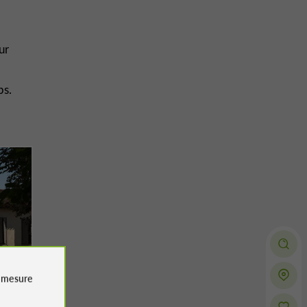
ur
ps.
e
mesure