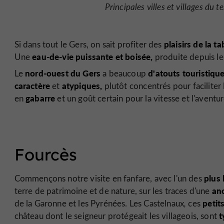
Principales villes et villages du t
plaisirs de la ta
Si dans tout le Gers, on sait profiter des
eau-de-vie puissante et boisée,
Une
produite depuis le 
nord-ouest du Gers
d'atouts touristiqu
Le
a beaucoup
caractère
atypiques,
et
plutôt concentrés pour facilite
gabarre
en
et un goût certain pour la vitesse et l'aventu
Fourcès
plus 
Commençons notre visite en fanfare, avec l'un des
anc
terre de patrimoine et de nature, sur les traces d'une
petit
de la Garonne et les Pyrénées. Les Castelnaux
,
ces
t
château dont le seigneur protégeait les villageois, sont