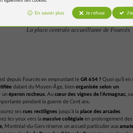
En savoir plus
Je refuse
J'
La place centrale accueillante de Fourcès
GR 654 ?
pied depuis Fourcès en empruntant le
Quoi qu'il en 
tifiée
organisée selon un
datant du Moyen-Âge, bien
éperon rocheux.
cœur des vignes de l'Armagnac,
r un
Au
sa
importante pendant la guerre de Cent ans.
rues rectilignes
place des arcades
courez ses
jusqu'à la
massive collégiale
vez les yeux vers la
en prolongement des
e,
amat
Montréal-du-Gers réserve un accueil particulier aux