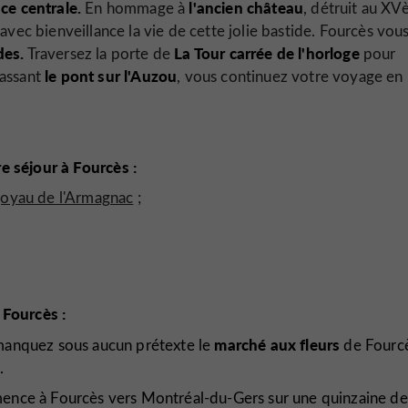
ce centrale.
l'ancien château
En hommage à
,
détruit au X
avec bienveillance la vie de cette jolie bastide. Fourcès vou
des.
La Tour carrée de l'horloge
Traversez la porte de
pour
le pont sur l'Auzou
passant
, vous continuez votre voyage en
e séjour à Fourcès :
, joyau de l'Armagnac
;
 Fourcès :
marché aux fleurs
e manquez sous aucun prétexte le
de Fourcè
.
nce à Fourcès vers Montréal-du-Gers sur une quinzaine de