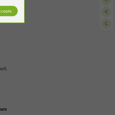
accepte
soit,
eurs