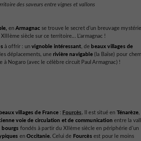
erritoire des saveurs entre vignes et vallons
ble,
Armagnac
en
se trouve le secret d'un breuvage mystérie
XIIIème siècle sur ce territoire... L'armagnac !
es
vignoble intéressant
beaux villages de
à offrir : un
, de
rivière navigable
r les déplacements, une
(la Baïse) pour che
re à Nogaro (avec le célèbre circuit Paul Armagnac) !
beaux villages de France
Fourcès
.
Ténarèze
:
Il est situé en
,
ienne voie de circulation et de communication
entre la val
s bourgs
fondés à partir du XIIème siècle en périphérie d'un
ypiques
Occitanie.
Fourcès
en
Celui de
est pour le moins