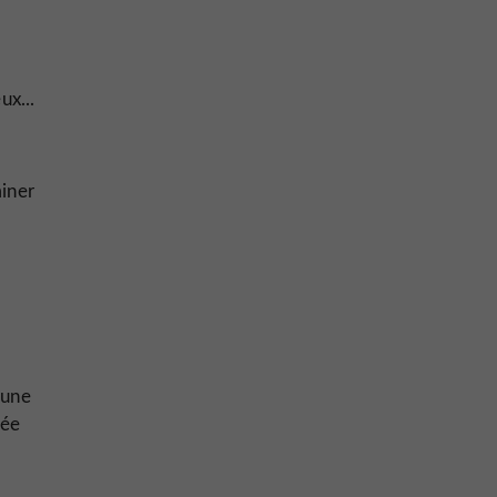
ux...
miner
 une
lée