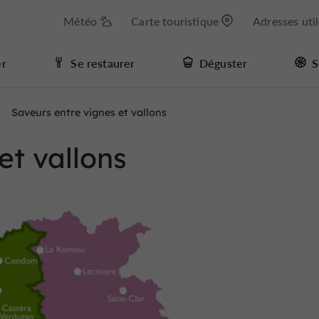
Météo
Carte touristique
Adresses uti
er
Se restaurer
Déguster
S
Saveurs entre vignes et vallons
et vallons