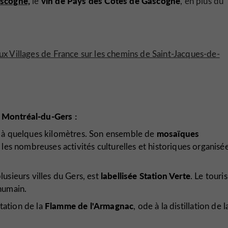
ascogne,
vin de Pays des Côtes de Gascogne
le
, en plus du
ux Villages de France sur les chemins de Saint-Jacques-de-
à Montréal-du-Gers :
mosaïques
à quelques kilomètres. Son ensemble de
 les nombreuses activités culturelles et historiques organisé
labellisée Station Verte
sieurs villes du Gers, est
. Le touri
'humain.
Flamme de l'Armagnac
station de la
, ode à la distillation de l