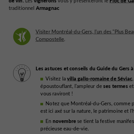
de vin.
vignerons
Floc de G
Les
vous y présenteront le
Armagnac
traditionnel
Visiter Montréal-du-Gers, l'un des "Plus Bea
Compostelle
.
Les astuces et conseils du Guide du Gers 
villa gallo-romaine de Séviac
Visitez la
,
ses termes
époustouflant, l'ampleur de
et
vous raviront !
Notez que Montréal-du-Gers, comme plu
est ici axé sur la nature, le patrimoine et l
novembre
En
se tient la festive manife
précieuse eau-de-vie.