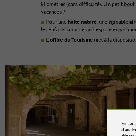
kilomètres (sans difficulté). Un petit bou
vacances ?
halte nature,
ai
Pour une
une agréable
les enfants sur un grand espace engazonné
L'office du Tourisme
met à la dispositio
En cont
d'audie
déposen