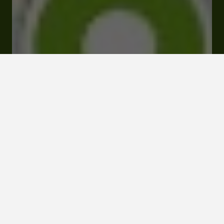
Rue du Lac 32410 Castéra-Verduzan
Tarifs et Réservations