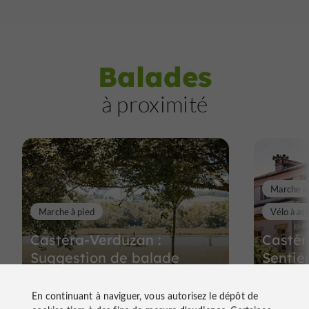
Balades
à proximité
Marche à
Marche à pied
Vélo à as
Castéra-Verduzan :
Castér
Suggestion de balade
Sentie
En continuant à naviguer, vous autorisez le dépôt de