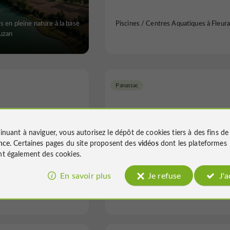
rs en pleine nature à la base
Piscines / Centres Aquatiques à Fleur
uzan
Panassac
inuant à naviguer, vous autorisez le dépôt de cookies tiers à des fins d
nce
. Certaines pages du site proposent des
vidéos
dont les plateformes
Jumparc
Piscine Panassac
t également des cookies.
En savoir plus
Je refuse
J'
rs / Parcs d'attractions à
Piscines / Centres Aquatiques à Pana
Lombez