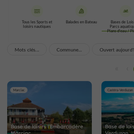
Tous les Sports et
Balades en Bateau
Bases de Lois
loisirs nautiques
Parcs aquatiq
Plans d'eau / P
Mots clés...
Commune...
Ouvert aujourd'
Marciac
Castéra-Verduzan
Base de loisirs l'Embarcadère
Base de loi
Marciac
Verduzan