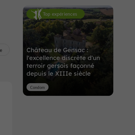
Top expériences
Château de Gensac :
te
l'excellence discrète d'un
terroir gersois façonné
depuis le XIIIe siècle
Condom