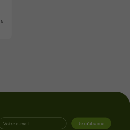
 à
Je m'abonne