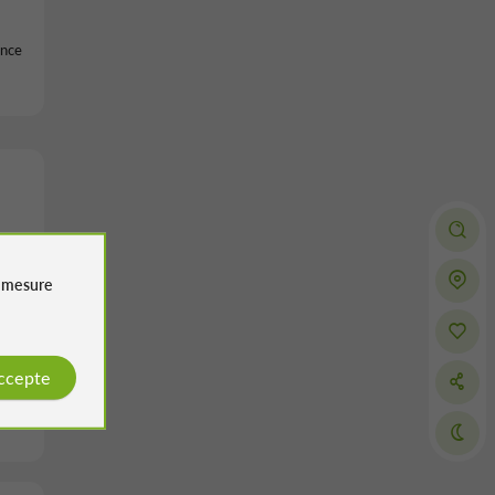
ance
e
mesure
accepte
ssac