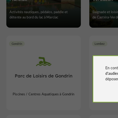
Activités nautiques, pédalos, paddle et
Baignade et loisi
détente au bord du lac à Marciac
de Castéra-Verd
Gondrin
Lombez
En cont
d'audie
Parc de Loisirs de Gondrin
déposen
Piscines / Centres Aquatiques à Gondrin
Bases de Loisi