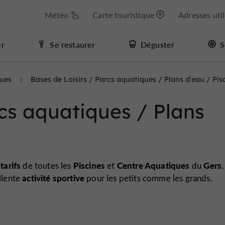
Météo
Carte touristique
Adresses uti
er
Se restaurer
Déguster
S
ques
Bases de Loisirs / Parcs aquatiques / Plans d'eau / Pis
rcs aquatiques / Plans
 tarifs
Piscines
Centre Aquatiques
Gers.
de toutes les
et
du
activité sportive
ellente
pour les petits comme les grands.