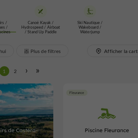
irs /
Canoë Kayak /
Ski Nautique /
ues /
Hydrospeed / Airboat
Wakeboard /
iscines
/ Stand Up Paddle
Waterjump
hui
Plus de filtres
Afficher la car
1
2
Fleurance
sirs de Castéra-
Piscine Fleurance