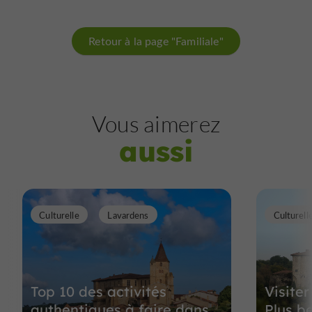
Retour à la page "Familiale"
Vous aimerez
aussi
Culturelle
Lavardens
Culturell
Top 10 des activités
Visiter
authentiques à faire dans
Plus b