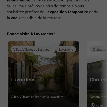
salles, mais prévoyez plus de temps si vous
exposition temporaire
souhaitez profiter de l’
et de
vue
la
accessible de la terrasse.
Bonne visite à Lavardens !
Villes, Villages et Bastides
Lavardens
Lavardens
Châtea
Villes, Villages et Bastides à Lavardens
Découvrez ne
73 m