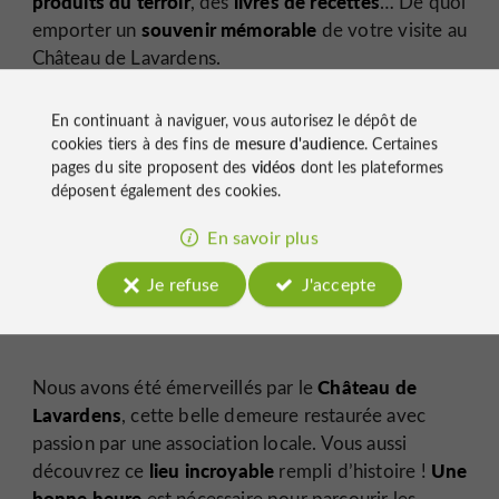
produits du terroir
livres de recettes
, des
… De quoi
souvenir mémorable
emporter un
de votre visite au
Château de Lavardens.
En continuant à naviguer, vous autorisez le dépôt de
cookies tiers à des fins de
mesure d'audience
. Certaines
pages du site proposent des
vidéos
dont les plateformes
déposent également des cookies.
En savoir plus
Je refuse
J'accepte
Château de
Nous avons été émerveillés par le
Lavardens
, cette belle demeure restaurée avec
passion par une association locale. Vous aussi
lieu incroyable
Une
découvrez ce
rempli d’histoire !
bonne heure
est nécessaire pour parcourir les