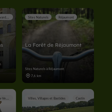
L
avardens
Sites Naturels
Réjaumont
ns
La Forêt de Réjaumont
n
Sites Naturels à Réjaumont
7,6 km
C
astéra-Verduzan
Villes, Villages et Bastides
Castin