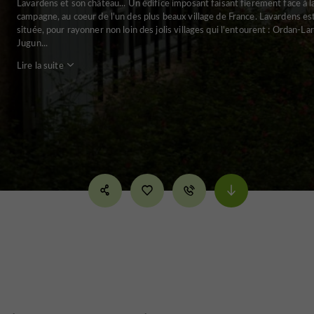
Lavardens et son château... Un édifice imposant faisant fierement face à l
campagne, au coeur de l'un des plus beaux village de France. Lavardens es
située, pour rayonner non loin des jolis villages qui l'entourent : Ordan-La
Jugun...
Lire la suite