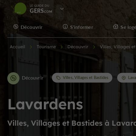
LE GUIDE DU
GERS
Découvrir
S'informer
Se log
Accueil
Tourisme
Découvrir
Villes, Villages e
Découvrir
Villes, Villages et Bastides
Lava
Lavardens
Villes, Villages et Bastides à Lava