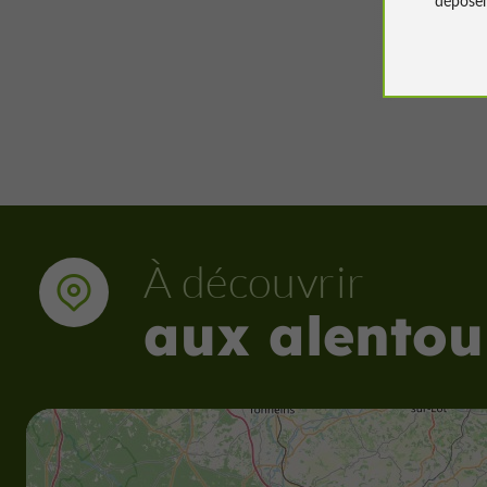
20 m - 
À découvrir
aux alentou