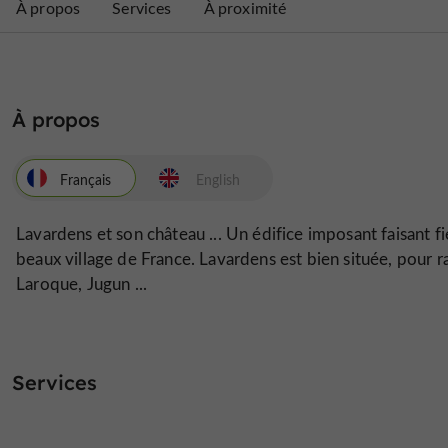
À propos
Services
À proximité
À propos
Français
English
Lavardens et son château ... Un édifice imposant faisant f
beaux village de France. Lavardens est bien située, pour ra
Laroque, Jugun ...
Services