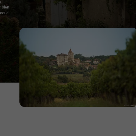
a
t bien
roque,