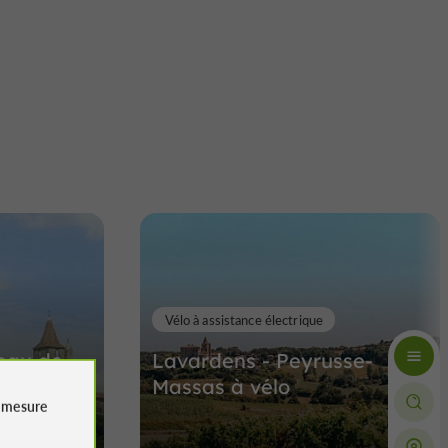
Vélo à assistance électrique
teau de
Lavardens - Peyrusse-
Massas à vélo
e
mesure