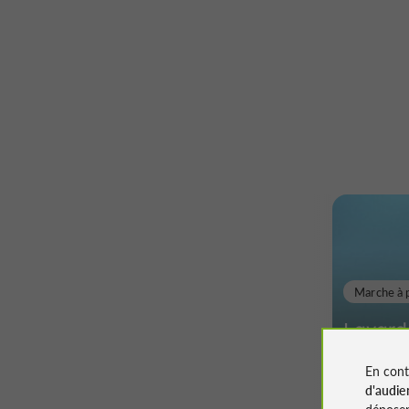
Marche à 
Lavarde
châtea
En cont
d'audie
déposen