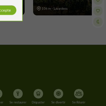
106 m - Lavardens
accepte
ger
Se restaurer
Déguster
Se divertir
Se Réunir