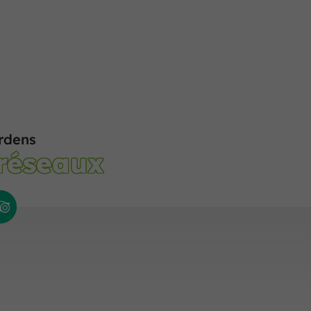
rdens
 réseaux