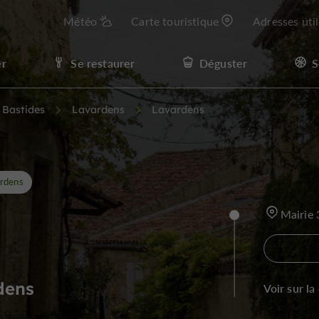
Météo
Carte touristique
Adresses uti
er
Se restaurer
Déguster
S
t Bastides
Lavardens
Lavardens
rdens
Mairie
rdens
Voir sur la