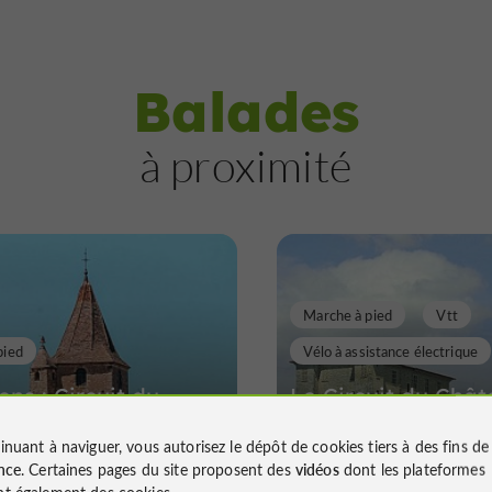
Balades
à proximité
Marche à pied
Vtt
pied
Vélo à assistance électrique
ns : Circuit du
Le Circuit du Châ
u
Lavardens
inuant à naviguer, vous autorisez le dépôt de cookies tiers à des fins d
nce
. Certaines pages du site proposent des
vidéos
dont les plateformes
t également des cookies.