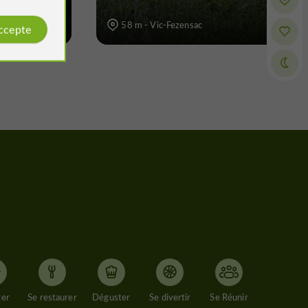
58 m - Vic-Fezensac
accepte
ger
Se restaurer
Déguster
Se divertir
Se Réunir