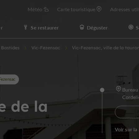
Météo
Carte touristique
Adresses uti
er
Se restaurer
Déguster
S
t Bastides
Vic-Fezensac
Vic-Fezensac, ville de la taur
Fezensac
Bureau 
Cordel
e de la
Voir sur la