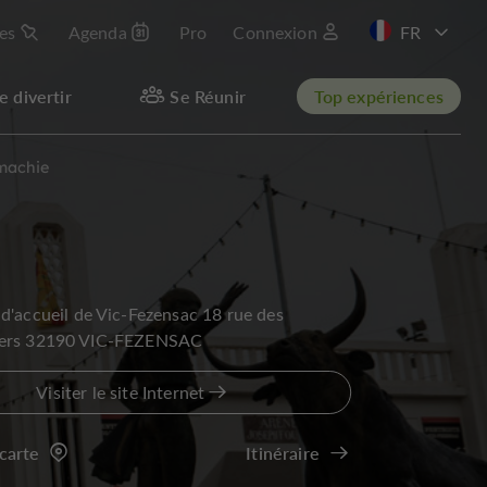
les
Agenda
Pro
Connexion
EN
e divertir
Se Réunir
Top expériences
omachie
d'accueil de Vic-Fezensac 18 rue des
iers 32190 VIC-FEZENSAC
Visiter le site Internet
 carte
Itinéraire