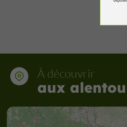
42 m - 
À découvrir
aux alentou