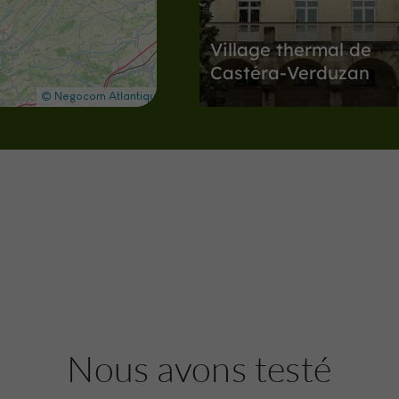
Village thermal de
Castéra-Verduzan
Villes, Villages et Bastides à Castéra
Verduzan
11,6 km
Musées / Patrimoine
Lupiac
Musée d'Artagnan
Nous avons testé