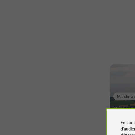
Marche à 
Découv
Ville d
En cont
d'audie
déposen