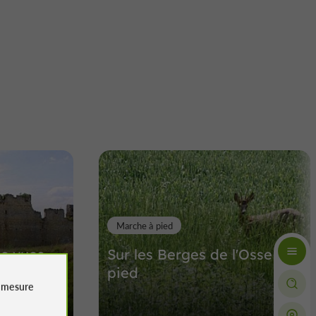
Marche à pied
es vues
Sur les Berges de l'Osse - a
pied
e
mesure