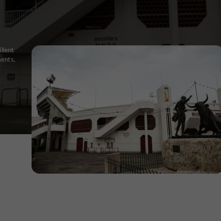
llent
ments,