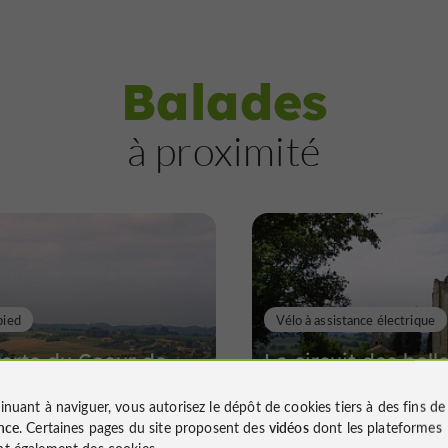
Balades
à proximité
pied
Vélo à assistance électrique
erte du Coeur de
Le circuit des bell
e vic Fezensac
en VAE
inuant à naviguer, vous autorisez le dépôt de cookies tiers à des fins d
nce
. Certaines pages du site proposent des
vidéos
dont les plateformes
t également des cookies.