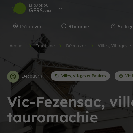
LE GUIDE DU
GERS
Découvrir
S'informer
Se log
Accueil
Tourisme
Découvrir
Villes, Villages e
Découvrir
Villes, Villages et Bastides
Vic-
Vic-Fezensac, vill
tauromachie