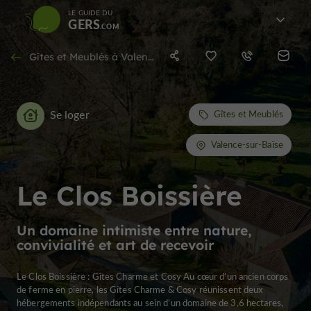
LE GUIDE DU
GERS
Gîtes et Meublés à Valence-sur-Baïse
Se loger
Gîtes et Meublés
Valence-sur-Baïse
Le Clos Boissière
Un domaine intimiste entre nature,
convivialité et art de recevoir
Le Clos Boissière : Gîtes Charme et Cosy Au cœur d’un ancien corps
de ferme en pierre, les Gîtes Charme & Cosy réunissent deux
hébergements indépendants au sein d’un domaine de 3,6 hectares,