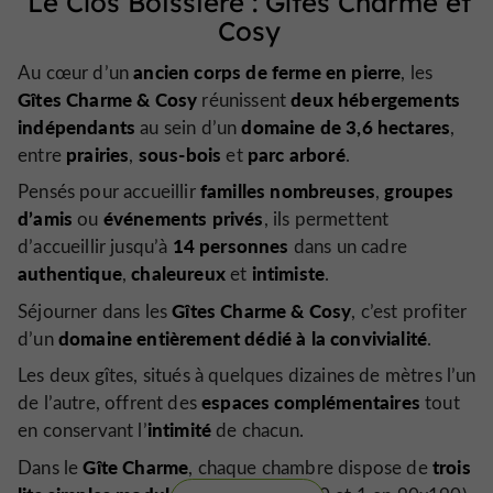
Le Clos Boissière : Gîtes Charme et
Cosy
ancien corps de ferme en pierre
Au cœur d’un
, les
Gîtes Charme & Cosy
deux hébergements
réunissent
indépendants
domaine de 3,6 hectares
au sein d’un
,
prairies
sous-bois
parc arboré
entre
,
et
.
familles nombreuses
groupes
Pensés pour accueillir
,
d’amis
événements privés
ou
, ils permettent
14 personnes
d’accueillir jusqu’à
dans un cadre
authentique
chaleureux
intimiste
,
et
.
Gîtes Charme & Cosy
Séjourner dans les
, c’est profiter
domaine entièrement dédié à la convivialité
d’un
.
Les deux gîtes, situés à quelques dizaines de mètres l’un
espaces complémentaires
de l’autre, offrent des
tout
intimité
en conservant l’
de chacun.
Gîte Charme
trois
Dans le
, chaque chambre dispose de