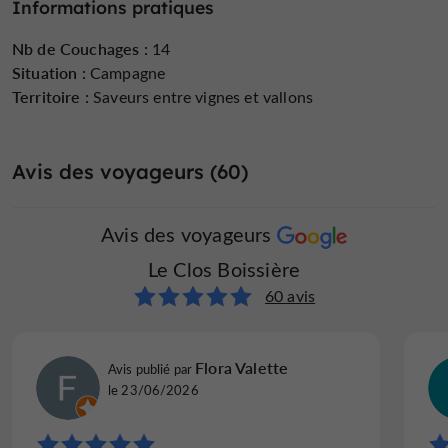
Informations pratiques
événement unique
anniversaire
réunion de
ou d’un
(
,
famille
retraite bien-être
séminaire
,
,
…).
Nb de Couchages :
14
Situation :
Campagne
Territoire :
Saveurs entre vignes et vallons
Avis des voyageurs (60)
Avis des voyageurs
Le Clos Boissière
60 avis
Flora Valette
Avis publié par
le 23/06/2026