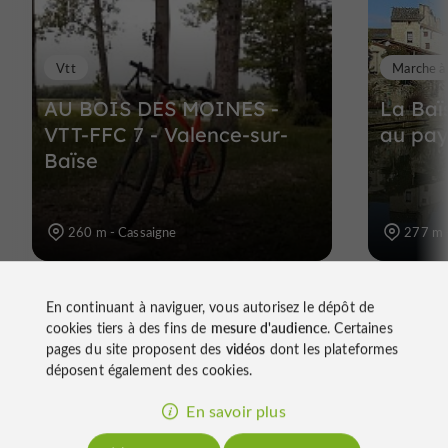
Vtt
Marche à
AU BOIS DES MOINES -
La Baï
VTT-FFC 7 - Valence-sur-
au pay
Baïse
260 m - Cassaigne
277 m -
En continuant à naviguer, vous autorisez le dépôt de
cookies tiers à des fins de
mesure d'audience
. Certaines
pages du site proposent des
vidéos
dont les plateformes
déposent également des cookies.
En savoir plus