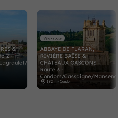
Vélo / route
RES &
ABBAYE DE FLARAN,
e 2 -
RIVIÈRE BAÏSE &
Lagraulet/Cazeneuve/Mouchan
CHÂTEAUX GASCONS -
Route 3 -
Condom/Cassaigne/Mansencô
192 m - Condom