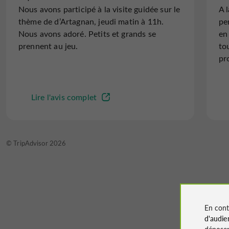
Nous avons participé à la visite guidée sur le
A 
thème de d’Artagnan, jeudi matin à 11h.
pe
Nous avons adoré. Petits et grands se
en
prennent au jeu.
to
pr
Lire l'avis complet
© TripAdvisor 2026
En cont
d'audie
déposen