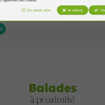
pale de Condom
En savoir plus
Je refuse
J'
 réseaux
Balades
à proximité