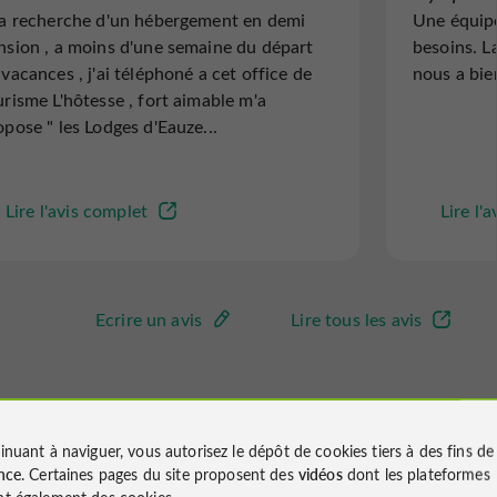
la recherche d'un hébergement en demi
Une équipe
nsion , a moins d'une semaine du départ
besoins. La
 vacances , j'ai téléphoné a cet office de
nous a bien
urisme L'hôtesse , fort aimable m'a
opose " les Lodges d'Eauze...
Lire l'avis complet
Lire l'
Ecrire un avis
Lire tous les avis
inuant à naviguer, vous autorisez le dépôt de cookies tiers à des fins d
nce
. Certaines pages du site proposent des
vidéos
dont les plateformes
t également des cookies.