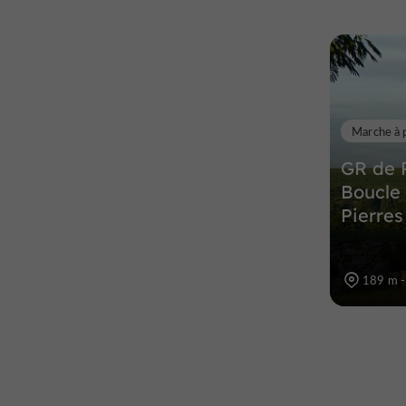
Marche à 
GR de 
Boucle 
Pierres
189 m 