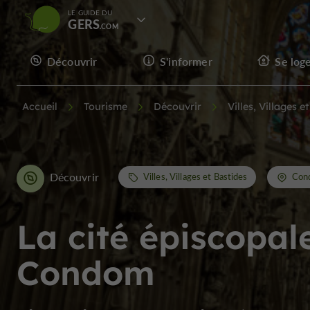
LE GUIDE DU
GERS
Découvrir
S'informer
Se log
Accueil
Tourisme
Découvrir
Villes, Villages e
Découvrir
Villes, Villages et Bastides
Con
La cité épiscopal
Condom