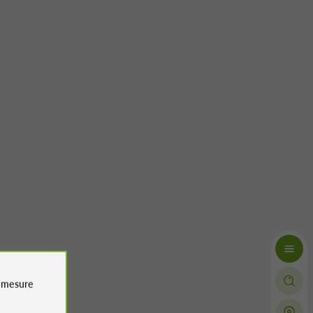
 professionnelle et à l'écoute des
 petite blague sur les cailloux
 fait rire. Allez-y sans problème.
avis complet
e
mesure