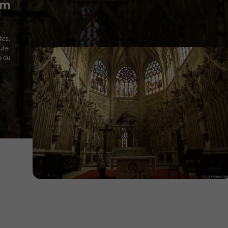
om
les.
oute
e du