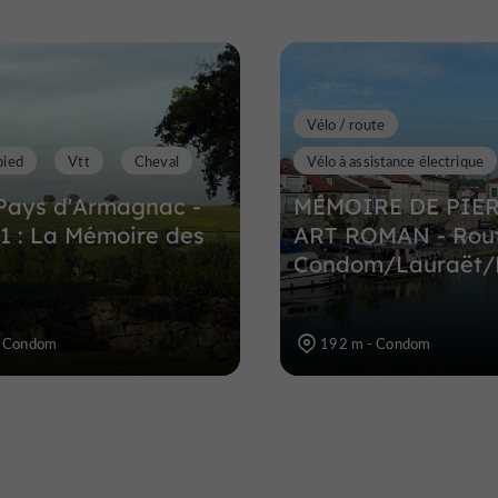
Vélo / route
pied
Vtt
Cheval
Vélo à assistance électrique
Pays d'Armagnac -
MÉMOIRE DE PIER
1 : La Mémoire des
ART ROMAN - Rout
Condom/Lauraët/
- Condom
192 m - Condom