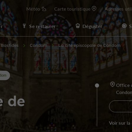
Météo
Carte touristique
Adresses uti
er
Se restaurer
Déguster
S
t Bastides
Condom
La cité épiscopale de Condom
dom
Office 
Condo
e de
Voir sur la