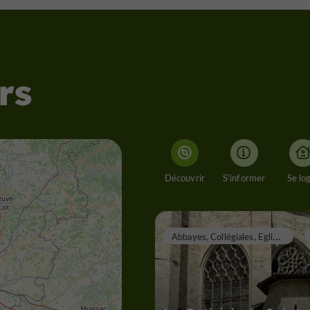
rs
Découvrir
S'informer
Se lo
A
bbayes, Collégiales, Eglises, Prieurés